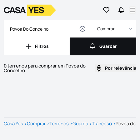
Ir para os favor
Ir para 
Logo
Ir para a homepage
Abr
Comprar
Filtros
Guardar
Filtros
Guardar
0 terrenos para comprar em Póvoa do
Por relevância
Concelho
Imóveis
Lista de Imóveis
Casa Yes
>
Comprar
>
Terrenos
>
Guarda
>
Trancoso
>
Póvoa do 