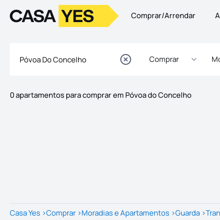
Comprar/Arrendar
A
Logo
Ir para a homepage
Comprar
Mo
0 apartamentos para comprar em Póvoa do Concelho
Imóveis
Lista de Imóveis
Casa Yes
>
Comprar
>
Moradias e Apartamentos
>
Guarda
>
Tra