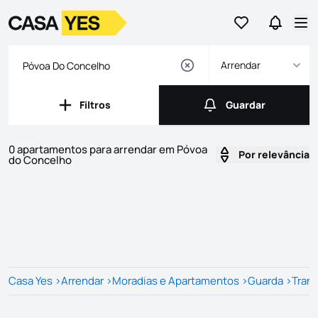
Ir para os favor
Ir para 
Logo
Ir para a homepage
Abr
Arrendar
Filtros
Guardar
Filtros
Guardar
0 apartamentos para arrendar em Póvoa
Por relevância
do Concelho
Imóveis
Lista de Imóveis
Casa Yes
>
Arrendar
>
Moradias e Apartamentos
>
Guarda
>
Tran