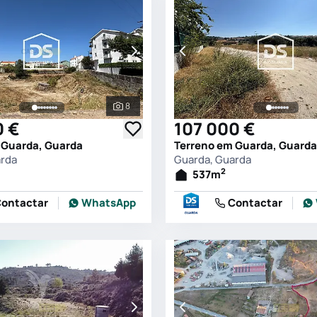
8
s
Ver todas as fotografias
0 €
107 000 €
 Guarda, Guarda
Terreno em Guarda, Guarda
arda
Guarda, Guarda
2
537
m
ontactar
WhatsApp
Contactar