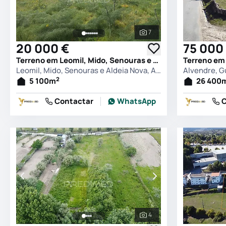
7
Ver todas as fotografia
20 000 €
75 000
Terreno em Leomil, Mido, Senouras e Aldeia Nova, Almeida
Terreno em
Leomil, Mido, Senouras e Aldeia Nova, Almeida
Alvendre, G
2
5 100
m
26 400
Contactar
WhatsApp
C
4
Ver todas as fotografia