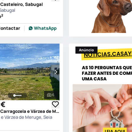
Casteleiro, Sabugal
 Sabugal
2
m
ontactar
WhatsApp
Anúncio
6
s
Ver todas as fotografias
 €
Terreno em Carragozela e Várzea de Meruge, Seia
 e Várzea de Meruge, Seia