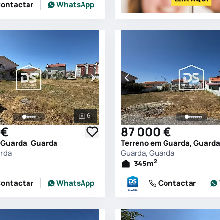
ontactar
WhatsApp
6
s
Ver todas as fotografias
 €
87 000 €
 Guarda, Guarda
Terreno em Guarda, Guarda
arda
Guarda, Guarda
2
345
m
ontactar
WhatsApp
Contactar