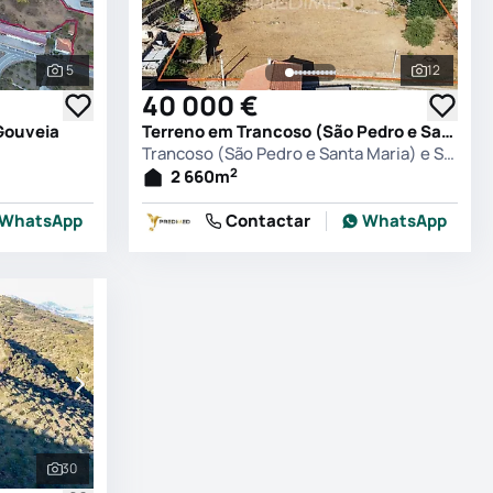
5
12
Ver todas as fotografias
Ver todas
40 000 €
Gouveia
Terreno em Trancoso (São Pedro e Santa Maria) e Souto Maior, Trancoso
Trancoso (São Pedro e Santa Maria) e Souto Maior, Trancoso
2
2 660
m
WhatsApp
Contactar
WhatsApp
30
Ver todas as fotografias