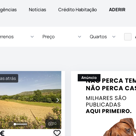
gências
Notícias
Crédito Habitação
ADERIR
rrenos
Preço
Quartos
Anúncio
ias atrás
10
s
Ver todas as fotografias
 €