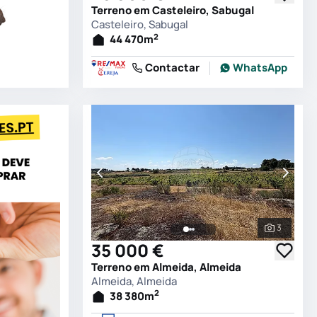
Terreno em Casteleiro, Sabugal
Casteleiro, Sabugal
2
44 470
m
Contactar
WhatsApp
3
Ver todas
35 000 €
Terreno em Almeida, Almeida
Almeida, Almeida
2
38 380
m