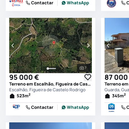
Contactar
WhatsApp
C
7
Ver todas as fotografia
95 000 €
87 000
Terreno em Escalhão, Figueira de Castelo Rodrigo
Terreno em
Escalhão, Figueira de Castelo Rodrigo
Guarda, Gu
2
2
523
m
345
m
Contactar
WhatsApp
C