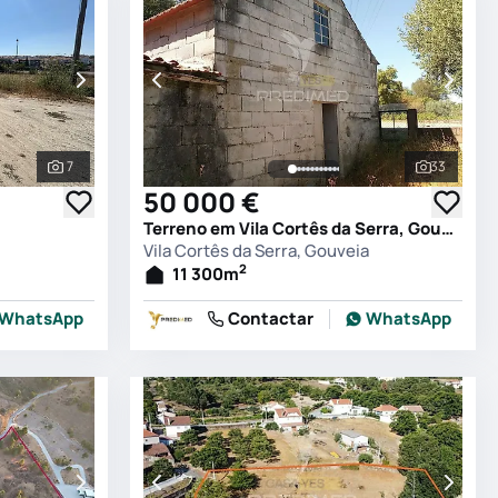
7
33
Ver todas as fotografias
Ver todas
50 000 €
Terreno em Vila Cortês da Serra, Gouveia
Vila Cortês da Serra, Gouveia
2
11 300
m
WhatsApp
Contactar
WhatsApp