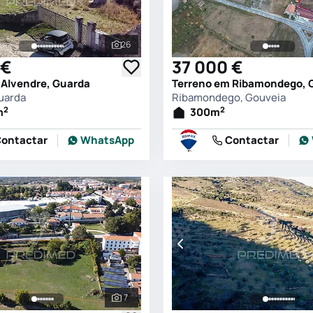
26
s
Ver todas as fotografias
 €
37 000 €
 Alvendre, Guarda
Terreno em Ribamondego, 
uarda
Ribamondego, Gouveia
2
2
m
300
m
ontactar
WhatsApp
Contactar
7
s
Ver todas as fotografias