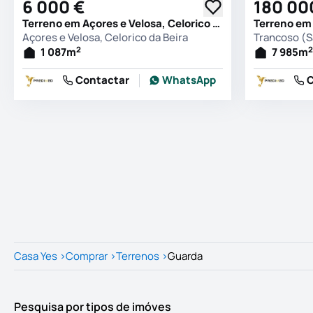
6 000 €
180 00
Terreno em Açores e Velosa, Celorico da Beira
Açores e Velosa, Celorico da Beira
2
2
1 087
m
7 985
m
Contactar
WhatsApp
C
Casa Yes
>
Comprar
>
Terrenos
>
Guarda
Pesquisa por tipos de imóves