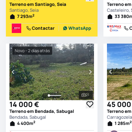
Terreno em Santiago, Seia
Terreno em 
Santiago, Seia
Casteleiro,
2
7 293
m
33 380
Contactar
WhatsApp
C
Novo - 2 dias atrás
21
Ver todas as fotografia
14 000 €
45 000
Terreno em Bendada, Sabugal
Bendada, Sabugal
Carragozela
2
2
4 400
m
1 285
m