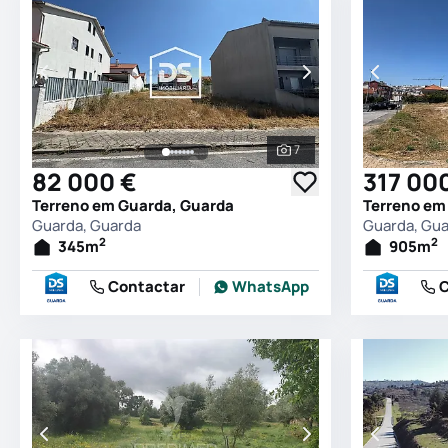
7
Ver todas as fotografia
82 000 €
317 00
Terreno em Guarda, Guarda
Terreno em
Guarda, Guarda
Guarda, Gu
2
2
345
m
905
m
Contactar
WhatsApp
C