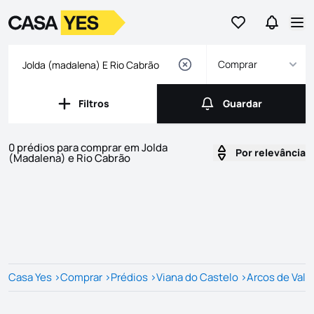
Ir para os favor
Ir para 
Logo
Ir para a homepage
Abr
Comprar
Filtros
Guardar
Filtros
Guardar
0 prédios para comprar em Jolda
Por relevância
(Madalena) e Rio Cabrão
Imóveis
Lista de Imóveis
Casa Yes
>
Comprar
>
Prédios
>
Viana do Castelo
>
Arcos de Val