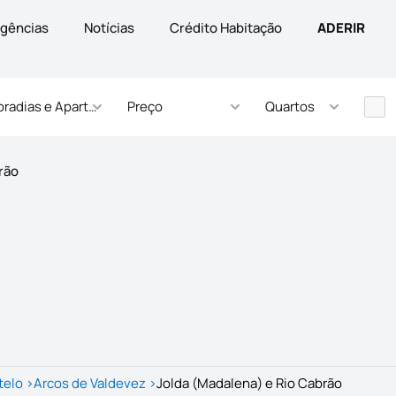
gências
Notícias
Crédito Habitação
ADERIR
radias e Apartamentos
Preço
Quartos
rão
telo
>
Arcos de Valdevez
>
Jolda (Madalena) e Rio Cabrão