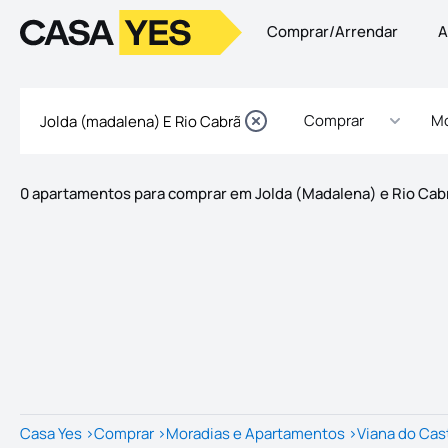
Comprar/Arrendar
A
Logo
Ir para a homepage
Comprar
Mo
0 apartamentos para comprar em Jolda (Madalena) e Rio Cab
Imóveis
Lista de Imóveis
Casa Yes
>
Comprar
>
Moradias e Apartamentos
>
Viana do Cas