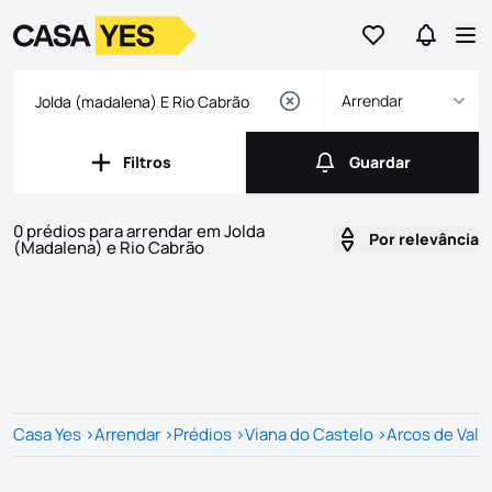
Ir para os favor
Ir para 
Logo
Ir para a homepage
Abr
Arrendar
Filtros
Guardar
Filtros
Guardar
0 prédios para arrendar em Jolda
Por relevância
(Madalena) e Rio Cabrão
Imóveis
Lista de Imóveis
Casa Yes
>
Arrendar
>
Prédios
>
Viana do Castelo
>
Arcos de Val