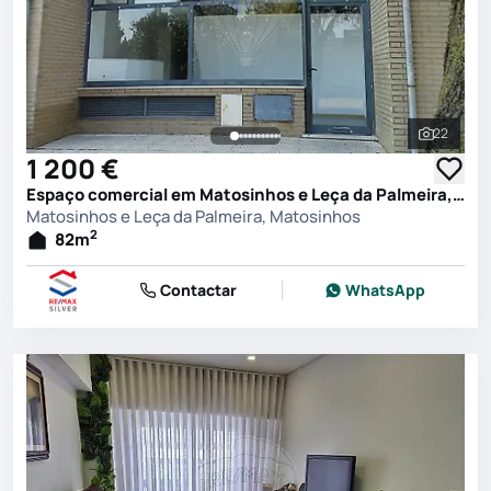
22
Ver toda
1 200 €
Espaço comercial em Matosinhos e Leça da Palmeira, Matosinhos
Matosinhos e Leça da Palmeira, Matosinhos
2
82
m
Contactar
WhatsApp