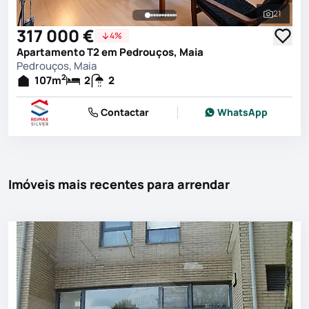
21
Ver toda
317 000 €
4%
Apartamento T2 em Pedrouços, Maia
Pedrouços, Maia
2
107
m
2
2
Contactar
WhatsApp
Imóveis mais recentes para arrendar