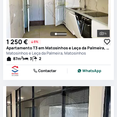
14
Ver toda
1 250 €
8%
Apartamento T3 em Matosinhos e Leça da Palmeira, Matosinhos
Matosinhos e Leça da Palmeira, Matosinhos
2
87
m
3
2
Contactar
WhatsApp