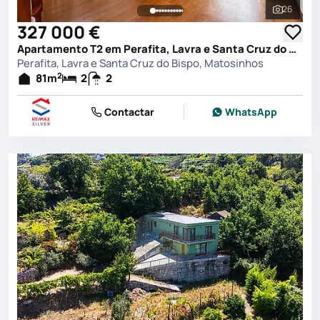
26
Ver toda
327 000 €
Apartamento T2 em Perafita, Lavra e Santa Cruz do Bispo, Matosinhos
Perafita, Lavra e Santa Cruz do Bispo, Matosinhos
2
81
m
2
2
Contactar
WhatsApp