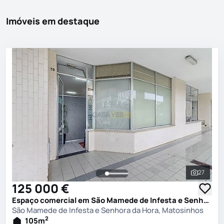
Imóveis em destaque
27
Ver toda
125 000 €
Espaço comercial em São Mamede de Infesta e Senhora da Hora, Matosinhos
São Mamede de Infesta e Senhora da Hora, Matosinhos
2
105
m