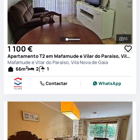
16
Ver toda
1 100 €
Apartamento T2 em Mafamude e Vilar do Paraíso, Vila Nova de Gaia
Mafamude e Vilar do Paraíso, Vila Nova de Gaia
2
66
m
2
1
Contactar
WhatsApp