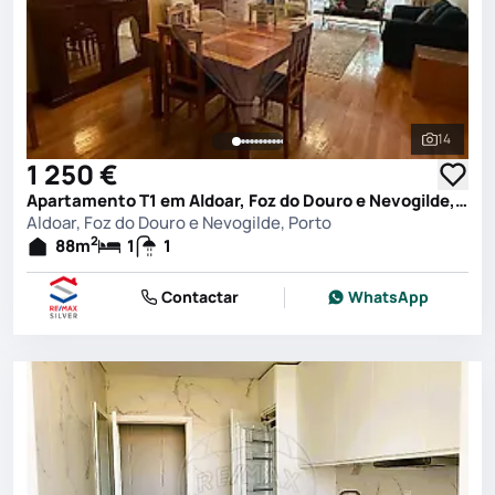
14
Ver toda
1 250 €
Apartamento T1 em Aldoar, Foz do Douro e Nevogilde, Porto
Aldoar, Foz do Douro e Nevogilde, Porto
2
88
m
1
1
Contactar
WhatsApp