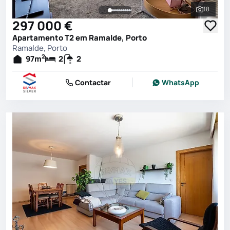
18
Ver toda
297 000 €
Apartamento T2 em Ramalde, Porto
Ramalde, Porto
2
97
m
2
2
Contactar
WhatsApp