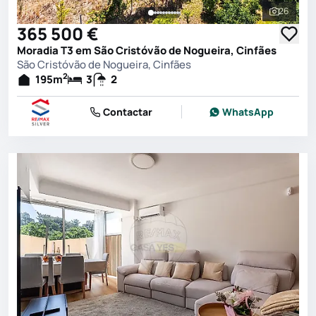
26
Ver toda
365 500 €
Moradia T3 em São Cristóvão de Nogueira, Cinfães
São Cristóvão de Nogueira, Cinfães
2
195
m
3
2
Contactar
WhatsApp