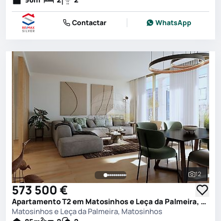
Contactar
WhatsApp
12
Ver toda
573 500 €
Apartamento T2 em Matosinhos e Leça da Palmeira, Matosinhos
Matosinhos e Leça da Palmeira, Matosinhos
2