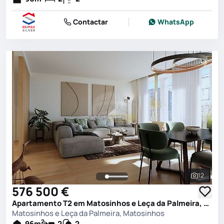
Contactar
WhatsApp
12
Ver toda
576 500 €
Apartamento T2 em Matosinhos e Leça da Palmeira, Matosinhos
Matosinhos e Leça da Palmeira, Matosinhos
2
96
m
2
2