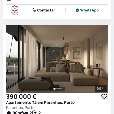
Contactar
WhatsApp
7
Ver toda
390 000 €
Apartamento T2 em Paranhos, Porto
Paranhos, Porto
2
90
m
2
2