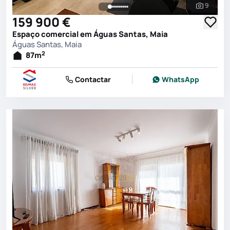
9
Ver toda
159 900 €
Espaço comercial em Águas Santas, Maia
Águas Santas, Maia
2
87
m
Contactar
WhatsApp