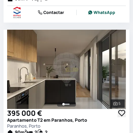
Contactar
WhatsApp
5
Ver toda
395 000 €
Apartamento T2 em Paranhos, Porto
Paranhos, Porto
2
90
m
2
2