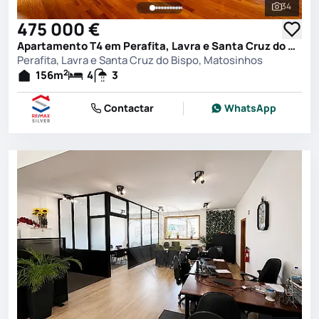
34
Ver toda
475 000 €
Apartamento T4 em Perafita, Lavra e Santa Cruz do Bispo, Matosinhos
Perafita, Lavra e Santa Cruz do Bispo, Matosinhos
2
156
m
4
3
Contactar
WhatsApp