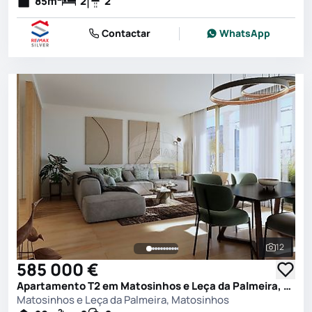
85
m
2
2
Contactar
WhatsApp
12
Ver toda
585 000 €
Apartamento T2 em Matosinhos e Leça da Palmeira, Matosinhos
Matosinhos e Leça da Palmeira, Matosinhos
2