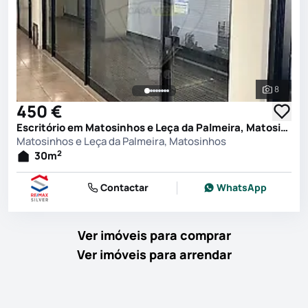
8
Ver toda
450 €
Escritório em Matosinhos e Leça da Palmeira, Matosinhos
Matosinhos e Leça da Palmeira, Matosinhos
2
30
m
Contactar
WhatsApp
Ver imóveis para comprar
Ver imóveis para arrendar