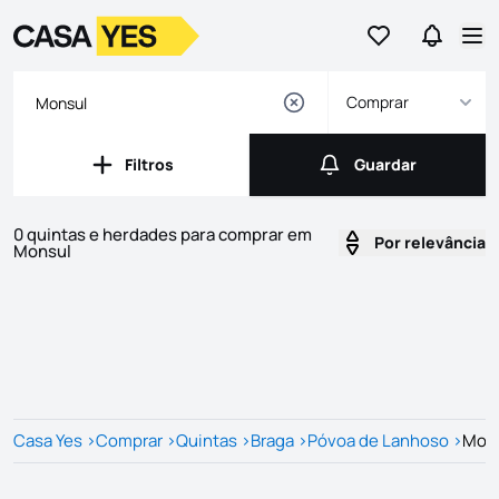
Ir para os favor
Ir para 
Logo
Ir para a homepage
Abr
Comprar
Filtros
Guardar
Filtros
Guardar
0 quintas e herdades para comprar em
Por relevância
Monsul
Imóveis
Lista de Imóveis
Casa Yes
>
Comprar
>
Quintas
>
Braga
>
Póvoa de Lanhoso
>
Mon