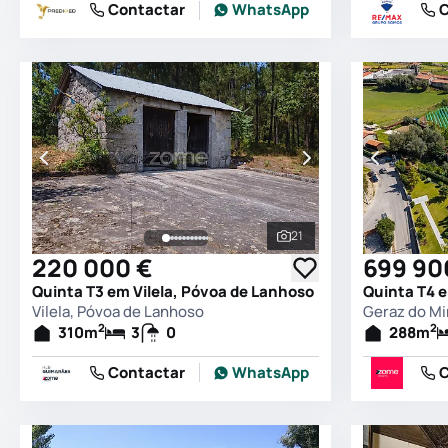
Contactar
WhatsApp
C
21
Ver todas as fotografia
220 000 €
699 90
Quinta T3 em Vilela, Póvoa de Lanhoso
Vilela, Póvoa de Lanhoso
Geraz do Mi
2
2
310
m
3
0
288
m
Contactar
WhatsApp
C