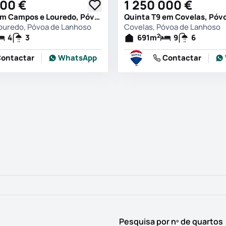
000 €
1 250 000 €
Quinta T4 em Campos e Louredo, Póvoa de Lanhoso
ouredo, Póvoa de Lanhoso
Covelas, Póvoa de Lanhoso
2
4
3
691
m
9
6
ontactar
WhatsApp
Contactar
Pesquisa por nº de quartos