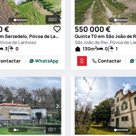
23
s
Ver todas as fotografias
0 €
550 000 €
Quinta T3 em Serzedelo, Póvoa de Lanhoso
Póvoa de Lanhoso
São João de Rei, Póvoa de L
2
3
0
130
m
0
1
ontactar
WhatsApp
Contactar
3
s
Ver todas as fotografias