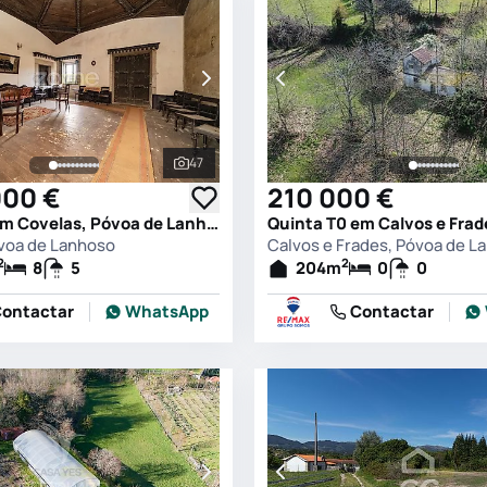
47
s
Ver todas as fotografias
000 €
210 000 €
Quinta T8 em Covelas, Póvoa de Lanhoso
voa de Lanhoso
Calvos e Frades, Póvoa de L
2
2
8
5
204
m
0
0
ontactar
WhatsApp
Contactar