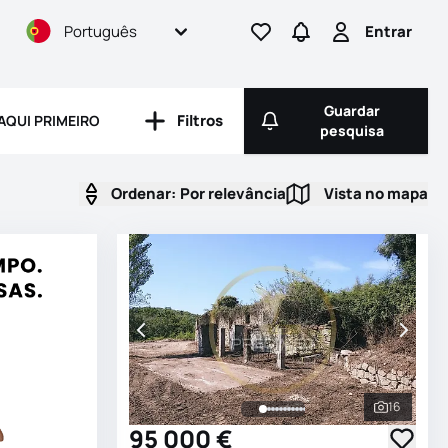
Português
Entrar
Ir para os favoritos
Ir para pesquisas
Entrar
Guardar
Filtros
AQUI PRIMEIRO
Filtros
Guardar pesqui
pesquisa
Ordenar:
Por relevância
Vista no mapa
Vista no ma
16
Ver todas
95 000 €