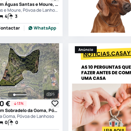
Quinta T4 em Águas Santas e Moure, Póvoa de Lanhoso
Águas Santas e Moure, Póvoa de Lanhoso
4
3
ontactar
WhatsApp
Anúncio
26
s
Ver todas as fotografias
0 €
13%
Quinta T0 em Sobradelo da Goma, Póvoa de Lanhoso
a Goma, Póvoa de Lanhoso
0
0