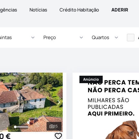
gências
Notícias
Crédito Habitação
ADERIR
intas
Preço
Quartos
Anúncio
15
s
Ver todas as fotografias
0 €