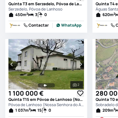
Quinta T3 em Serzedelo, Póvoa de Lanhoso
Serzedelo, Póvoa de Lanhoso
2
2
450
m
3
0
620
m
Contactar
WhatsApp
C
2
Ver todas as fotografia
1 100 000 €
280 00
Quinta T15 em Póvoa de Lanhoso (Nossa Senhora do Amparo), Póvoa de Lanhoso
Póvoa de Lanhoso (Nossa Senhora do Amparo), Póvoa de Lanhoso
Sobradelo d
2
2
1 037
m
15
0
209
m