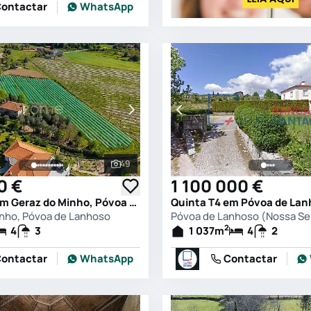
ontactar
WhatsApp
49
s
Ver todas as fotografias
0 €
1 100 000 €
Quinta T4 em Geraz do Minho, Póvoa de Lanhoso
nho, Póvoa de Lanhoso
2
4
3
1 037
m
4
2
ontactar
WhatsApp
Contactar