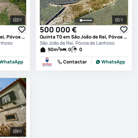
29
9
Ver todas as fotografias
Ver todas
500 000 €
Quinta T0 em São João de Rei, Póvoa de Lanhoso
Quinta T0 em São João de Rei, Póvoa de Lanhoso
anhoso
São João de Rei, Póvoa de Lanhoso
2
90
m
0
0
WhatsApp
Contactar
WhatsApp
50
Ver todas as fotografias