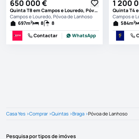
650 000 €
1 200 
Quinta T8 em Campos e Louredo, Póvoa de Lanhoso
Campos e Louredo, Póvoa de Lanhoso
Campos e L
2
2
697
m
8
8
584
m
Contactar
WhatsApp
C
Casa Yes
>
Comprar
>
Quintas
>
Braga
>
Póvoa de Lanhoso
Pesquisa por tipos de imóves