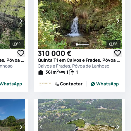
50
58
Ver todas as fotografias
Ver todas
310 000 €
Quinta T0 em Calvos e Frades, Póvoa de Lanhoso
Quinta T1 em Calvos e Frades, Póvoa de Lanhoso
anhoso
Calvos e Frades, Póvoa de Lanhoso
2
361
m
1
1
WhatsApp
Contactar
WhatsApp