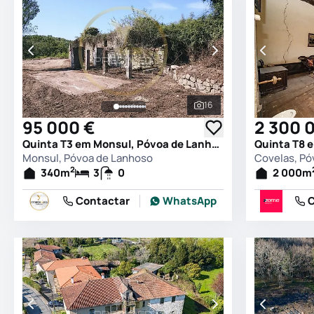
16
Ver todas as fotografia
95 000 €
2 300 
Quinta T3 em Monsul, Póvoa de Lanhoso
Monsul, Póvoa de Lanhoso
Covelas, Pó
2
340
m
3
0
2 000
m
Contactar
WhatsApp
C