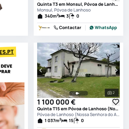
Quinta T3 em Monsul, Póvoa de Lanhoso
Monsul, Póvoa de Lanhoso
2
340
m
3
0
Contactar
WhatsApp
2
Ver todas
1 100 000 €
Quinta T15 em Póvoa de Lanhoso (Nossa Senhora do Amparo), Póvoa de Lanhoso
Póvoa de Lanhoso (Nossa Senhora do Amparo), Póvoa de Lanhoso
2
1 037
m
15
0