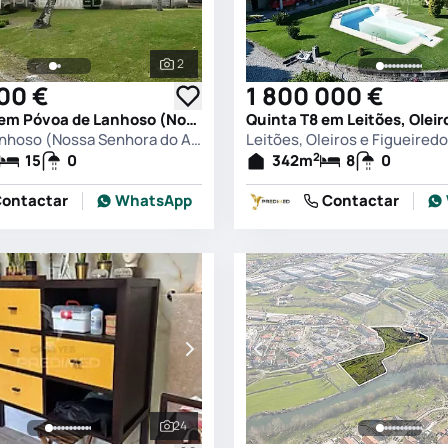
2
s
Ver todas as fotografias
000 €
1 800 000 €
Quinta T15 em Póvoa de Lanhoso (Nossa Senhora do Amparo), Póvoa de Lanhoso
Póvoa de Lanhoso (Nossa Senhora do Amparo), Póvoa de Lanhoso
Leitões, Oleiros e Figueired
2
15
0
342
m
8
0
ontactar
WhatsApp
Contactar
24
s
Ver todas as fotografias