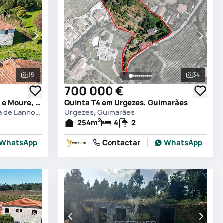
15
34
Ver todas as fotografias
Ver todas
700 000 €
Quinta T4 em Águas Santas e Moure, Póvoa de Lanhoso
Quinta T4 em Urgezes, Guimarães
Águas Santas e Moure, Póvoa de Lanhoso
Urgezes, Guimarães
2
254
m
4
2
WhatsApp
Contactar
WhatsApp