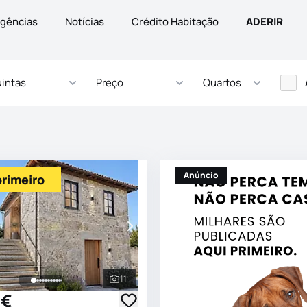
gências
Notícias
Crédito Habitação
ADERIR
intas
Preço
Quartos
Anúncio
primeiro
11
s
Ver todas as fotografias
 €