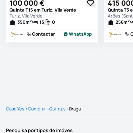
100 000 €
415 00
Quinta T15 em Turiz, Vila Verde
Turiz, Vila Verde
Arões (Santa
2
2
350
m
15
0
256
m
Contactar
WhatsApp
C
Casa Yes
>
Comprar
>
Quintas
>
Braga
Pesquisa por tipos de imóves