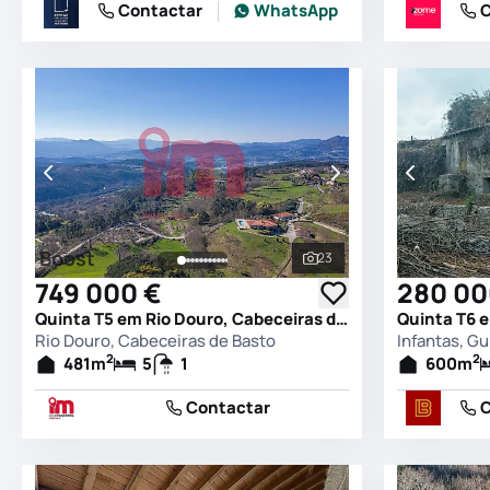
Contactar
WhatsApp
C
Boost
23
Ver todas as fotografia
749 000 €
280 00
Quinta T5 em Rio Douro, Cabeceiras de Basto
Quinta T6 
Rio Douro, Cabeceiras de Basto
Infantas, G
2
2
481
m
5
1
600
m
Contactar
C