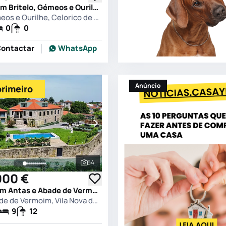
Quinta T0 em Britelo, Gémeos e Ourilhe, Celorico de Basto
Britelo, Gémeos e Ourilhe, Celorico de Basto
0
0
ontactar
WhatsApp
Anúncio
primeiro
54
s
Ver todas as fotografias
000 €
Quinta T9 em Antas e Abade de Vermoim, Vila Nova de Famalicão
Antas e Abade de Vermoim, Vila Nova de Famalicão
9
12