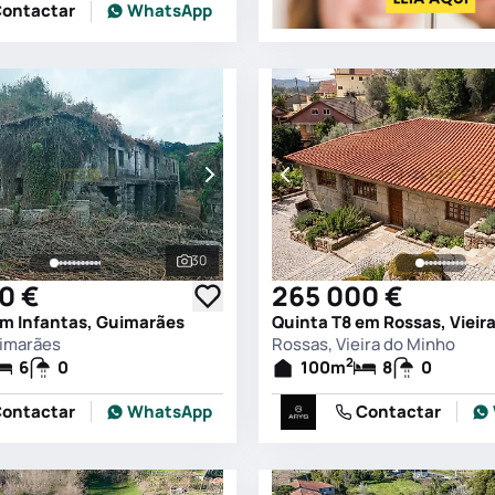
ontactar
WhatsApp
30
s
Ver todas as fotografias
0 €
265 000 €
em Infantas, Guimarães
Quinta T8 em Rossas, Vieir
uimarães
Rossas, Vieira do Minho
2
6
0
100
m
8
0
ontactar
WhatsApp
Contactar