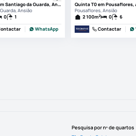
Quinta T0 em Santiago da Guarda, Ansião
Quinta T0 em Pousaflores,
 Guarda, Ansião
Pousaflores, Ansião
2
0
1
2 100
m
0
6
ontactar
WhatsApp
Contactar
Pesquisa por nº de quartos