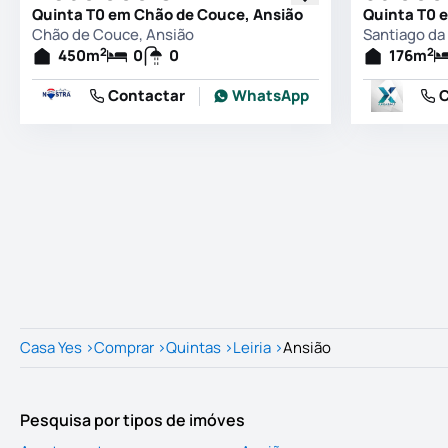
Quinta T0 em Chão de Couce, Ansião
Chão de Couce, Ansião
Santiago da
2
2
450
m
0
0
176
m
Contactar
WhatsApp
C
Casa Yes
>
Comprar
>
Quintas
>
Leiria
>
Ansião
Pesquisa por tipos de imóves