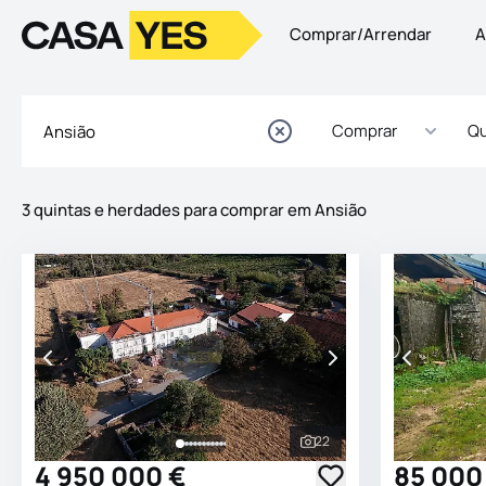
Comprar/Arrendar
A
Logo
Ir para a homepage
Comprar
Qu
3 quintas e herdades para comprar em Ansião
Imóveis
Lista de Imóveis
22
Ver todas as fotografia
4 950 000 €
85 000