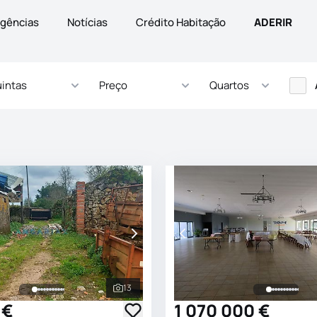
gências
Notícias
Crédito Habitação
ADERIR
intas
Preço
Quartos
13
s
Ver todas as fotografias
 €
1 070 000 €