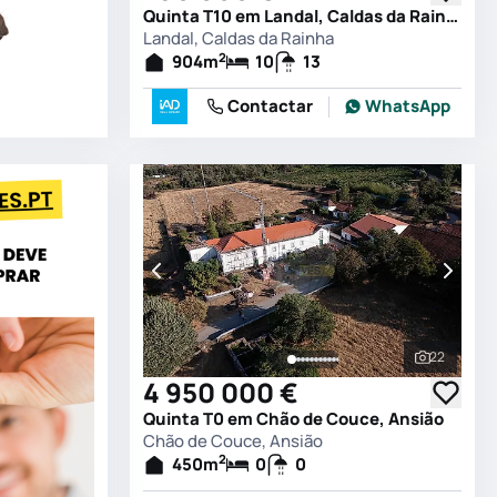
Quinta T10 em Landal, Caldas da Rainha
Landal, Caldas da Rainha
2
904
m
10
13
Contactar
WhatsApp
22
Ver todas
4 950 000 €
Quinta T0 em Chão de Couce, Ansião
Chão de Couce, Ansião
2
450
m
0
0