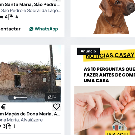
Quinta T4 em Santa Maria, São Pedro e Sobral da Lagoa, Óbidos
Santa Maria, São Pedro e Sobral da Lagoa, Óbidos
4
4
ontactar
WhatsApp
Anúncio
34
s
Ver todas as fotografias
 €
Quinta T3 em Maçãs de Dona Maria, Alvaiázere
na Maria, Alvaiázere
3
1