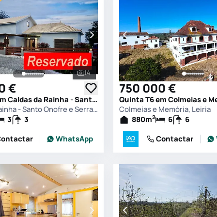
14
s
Ver todas as fotografias
0 €
750 000 €
Quinta T3 em Caldas da Rainha - Santo Onofre e Serra do Bouro, Caldas da Rainha
Caldas da Rainha - Santo Onofre e Serra do Bouro, Caldas da Rainha
Colmeias e Memória, Leiria
2
3
3
880
m
6
6
ontactar
WhatsApp
Contactar