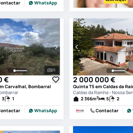
ontactar
WhatsApp
25
s
Ver todas as fotografias
0 €
2 000 000 €
em Carvalhal, Bombarral
Bombarral
2
3
1
2 366
m
5
2
ontactar
WhatsApp
Contactar