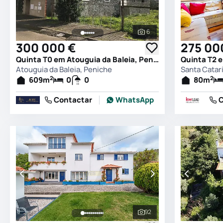
6
Ver todas as fotografia
300 000 €
275 00
Quinta T0 em Atouguia da Baleia, Peniche
Atouguia da Baleia, Peniche
Santa Catari
2
2
609
m
0
0
80
m
Contactar
WhatsApp
C
92
Ver todas as fotografia