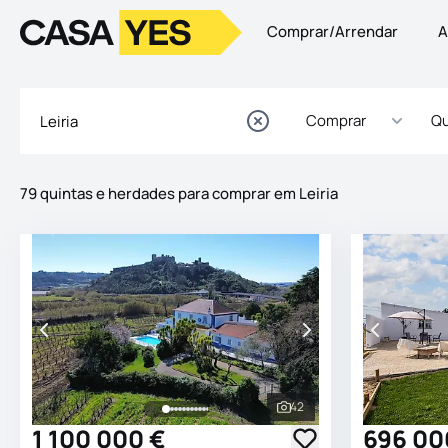
Comprar/Arrendar
A
Logo
Ir para a homepage
Comprar
Qu
79 quintas e herdades para comprar em Leiria
Imóveis
Lista de Imóveis
42
Ver todas as fotografia
1 100 000 €
696 00