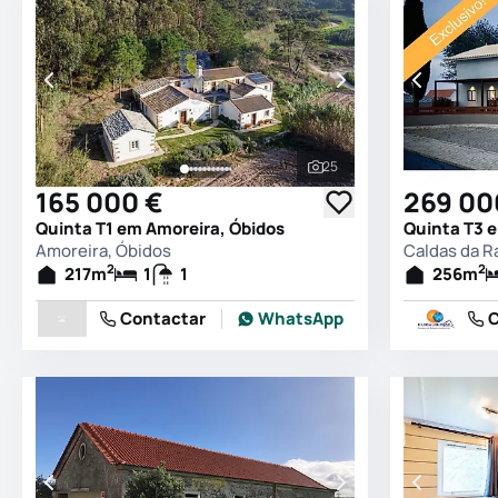
25
Ver todas as fotografia
165 000 €
269 00
Quinta T1 em Amoreira, Óbidos
Amoreira, Óbidos
2
2
217
m
1
1
256
m
Contactar
WhatsApp
C