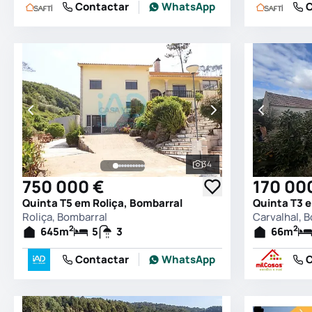
Contactar
WhatsApp
C
34
Ver todas as fotografia
750 000 €
170 00
Quinta T5 em Roliça, Bombarral
Quinta T3 
Roliça, Bombarral
Carvalhal, 
2
2
645
m
5
3
66
m
Contactar
WhatsApp
C