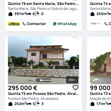
Quinta T6 em Santa Maria, São Pedro e Sobral da Lagoa, Óbidos
Santa Maria, São Pedro e Sobral da Lagoa, Óbidos
2
2
397
m
6
0
250
m
Contactar
WhatsApp
C
62
Ver todas as fotografia
295 000 €
99 000
Quinta T5 em Pussos São Pedro, Alvaiázere
Pussos São Pedro, Alvaiázere
Maçãs de Do
2
2
252
m
5
3
171
m