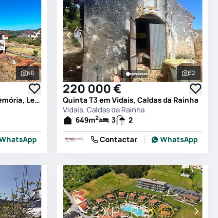
40
32
Ver todas as fotografias
Ver todas
220 000 €
Quinta T6 em Colmeias e Memória, Leiria
Quinta T3 em Vidais, Caldas da Rainha
Vidais, Caldas da Rainha
2
649
m
3
2
WhatsApp
Contactar
WhatsApp