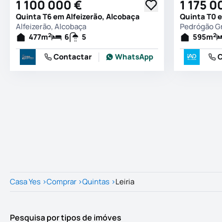
1 100 000 €
1 175 0
Quinta T6 em Alfeizerão, Alcobaça
Alfeizerão, Alcobaça
Pedrógão G
2
2
477
m
6
5
595
m
Contactar
WhatsApp
C
Casa Yes
>
Comprar
>
Quintas
>
Leiria
Pesquisa por tipos de imóves