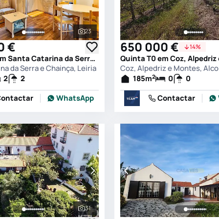
23
s
Ver todas as fotografias
0 €
650 000 €
14%
Quinta T2 em Santa Catarina da Serra e Chainça, Leiria
na da Serra e Chainça, Leiria
Coz, Alpedriz e Montes, Alc
2
2
2
185
m
0
0
ontactar
WhatsApp
Contactar
31
s
Ver todas as fotografias