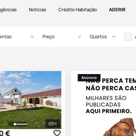
gências
Notícias
Crédito Habitação
ADERIR
intas
Preço
Quartos
Anúncio
58
s
Ver todas as fotografias
0 €