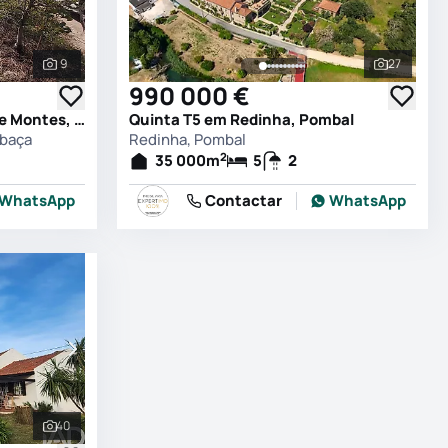
9
27
Ver todas as fotografias
Ver todas
990 000 €
Quinta T0 em Coz, Alpedriz e Montes, Alcobaça
Quinta T5 em Redinha, Pombal
obaça
Redinha, Pombal
2
35 000
m
5
2
WhatsApp
Contactar
WhatsApp
40
Ver todas as fotografias