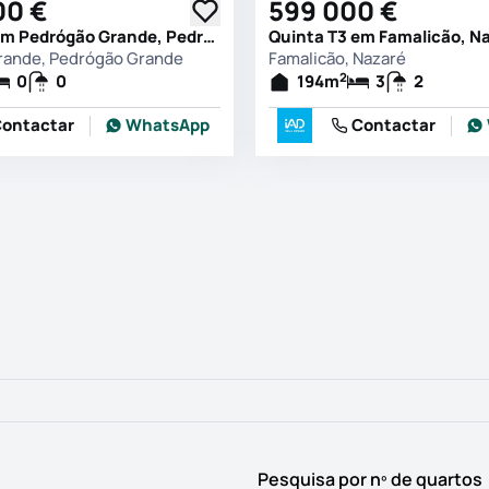
00 €
599 000 €
Quinta T0 em Pedrógão Grande, Pedrógão Grande
Quinta T3 em Famalicão, N
rande, Pedrógão Grande
Famalicão, Nazaré
2
0
0
194
m
3
2
ontactar
WhatsApp
Contactar
Pesquisa por nº de quartos