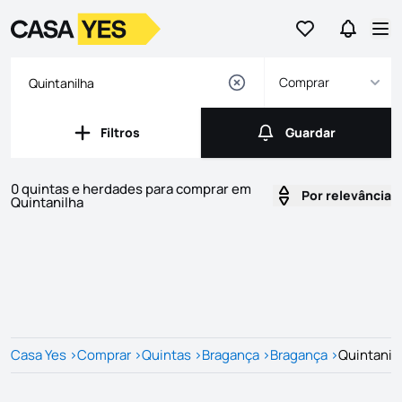
Ir para os favor
Ir para 
Logo
Ir para a homepage
Abr
Comprar
Filtros
Guardar
Filtros
Guardar
0 quintas e herdades para comprar em
Por relevância
Quintanilha
Imóveis
Lista de Imóveis
Casa Yes
>
Comprar
>
Quintas
>
Bragança
>
Bragança
>
Quintanil