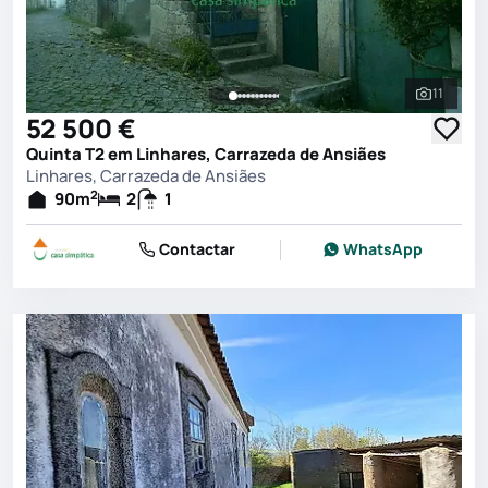
11
Ver toda
52 500 €
Quinta T2 em Linhares, Carrazeda de Ansiães
Linhares, Carrazeda de Ansiães
2
90
m
2
1
Contactar
WhatsApp