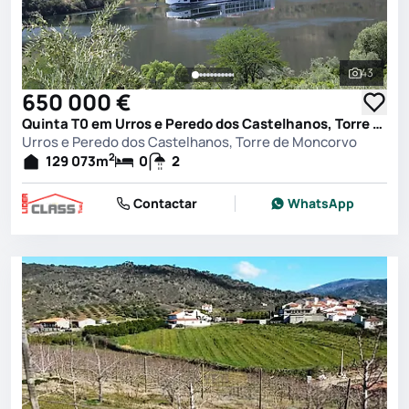
43
Ver toda
650 000 €
Quinta T0 em Urros e Peredo dos Castelhanos, Torre de Moncorvo
Urros e Peredo dos Castelhanos, Torre de Moncorvo
2
129 073
m
0
2
Contactar
WhatsApp