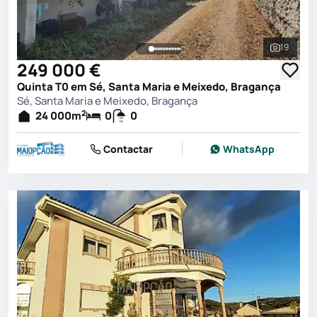
19
Ver toda
249 000 €
Quinta T0 em Sé, Santa Maria e Meixedo, Bragança
Sé, Santa Maria e Meixedo, Bragança
2
24 000
m
0
0
Contactar
WhatsApp