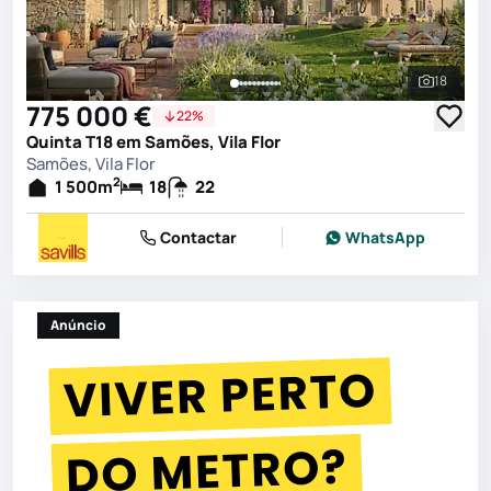
18
Ver toda
775 000 €
22%
Quinta T18 em Samões, Vila Flor
Samões, Vila Flor
2
1 500
m
18
22
Contactar
WhatsApp
Anúncio