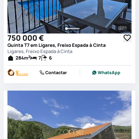
35
Ver toda
750 000 €
Quinta T7 em Ligares, Freixo Espada à Cinta
Ligares, Freixo Espada à Cinta
2
284
m
7
6
Contactar
WhatsApp