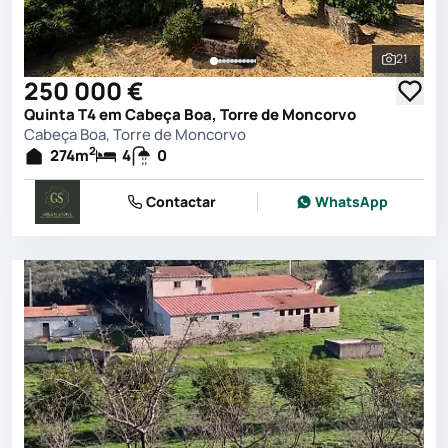
21
Ver toda
250 000 €
Quinta T4 em Cabeça Boa, Torre de Moncorvo
Cabeça Boa, Torre de Moncorvo
2
274
m
4
0
Contactar
WhatsApp