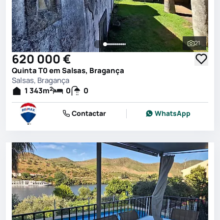
21
Ver toda
620 000 €
Quinta T0 em Salsas, Bragança
Salsas, Bragança
2
1 343
m
0
0
Contactar
WhatsApp