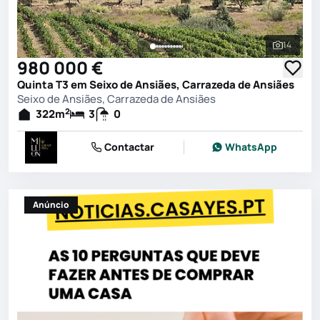
14
Ver toda
980 000 €
Quinta T3 em Seixo de Ansiães, Carrazeda de Ansiães
Seixo de Ansiães, Carrazeda de Ansiães
2
322
m
3
0
Contactar
WhatsApp
Anúncio