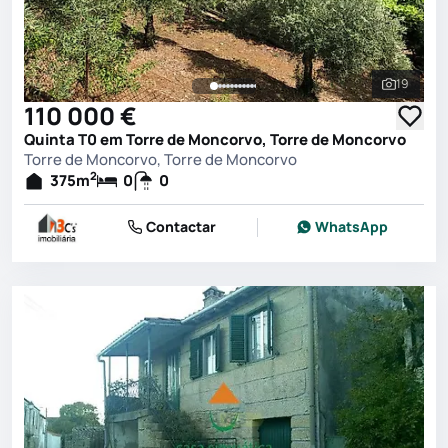
19
Ver toda
110 000 €
Quinta T0 em Torre de Moncorvo, Torre de Moncorvo
Torre de Moncorvo, Torre de Moncorvo
2
375
m
0
0
Contactar
WhatsApp