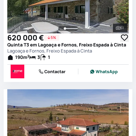
51
Ver toda
620 000 €
5%
Quinta T3 em Lagoaça e Fornos, Freixo Espada à Cinta
Lagoaça e Fornos, Freixo Espada à Cinta
2
190
m
3
1
Contactar
WhatsApp