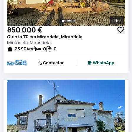
20
Ver toda
850 000 €
Quinta T0 em Mirandela, Mirandela
Mirandela, Mirandela
2
23 904
m
0
0
Contactar
WhatsApp