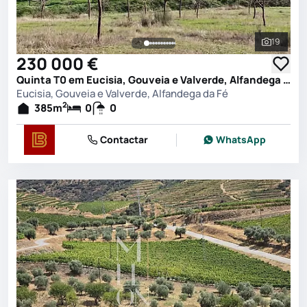
19
Ver toda
230 000 €
Quinta T0 em Eucisia, Gouveia e Valverde, Alfandega da Fé
Eucisia, Gouveia e Valverde, Alfandega da Fé
2
385
m
0
0
Contactar
WhatsApp