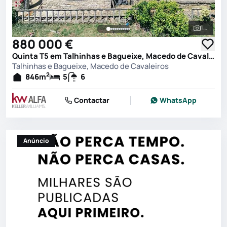
109
Ver toda
880 000 €
Quinta T5 em Talhinhas e Bagueixe, Macedo de Cavaleiros
Talhinhas e Bagueixe, Macedo de Cavaleiros
2
846
m
5
6
Contactar
WhatsApp
Anúncio