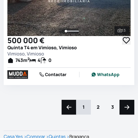
13
Ver toda
500 000 €
Quinta T4 em Vimioso, Vimioso
Vimioso, Vimioso
2
743
m
4
0
Contactar
WhatsApp
1
2
3
Navegação para a esquerda
Naveg
Casa Yes
>
Comprar
>
Quintas
>
Bragança