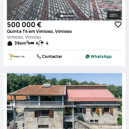
12
Ver toda
500 000 €
Quinta T4 em Vimioso, Vimioso
Vimioso, Vimioso
2
394
m
4
4
Contactar
WhatsApp