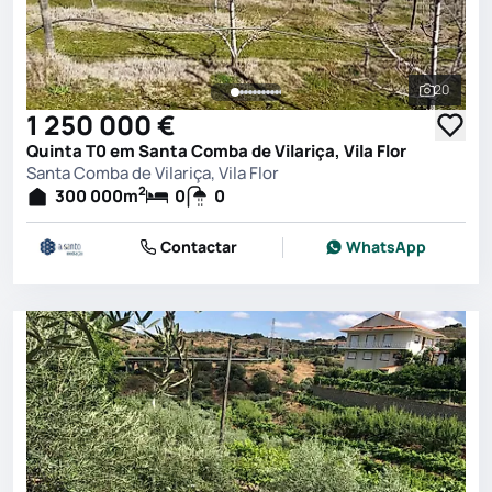
20
Ver toda
1 250 000 €
Quinta T0 em Santa Comba de Vilariça, Vila Flor
Santa Comba de Vilariça, Vila Flor
2
300 000
m
0
0
Contactar
WhatsApp