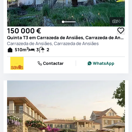
30
Ver toda
150 000 €
Quinta T3 em Carrazeda de Ansiães, Carrazeda de Ansiães
Carrazeda de Ansiães, Carrazeda de Ansiães
2
510
m
3
2
Contactar
WhatsApp