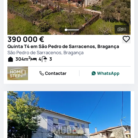
80
Ver toda
390 000 €
Quinta T4 em São Pedro de Sarracenos, Bragança
São Pedro de Sarracenos, Bragança
2
304
m
4
3
Contactar
WhatsApp