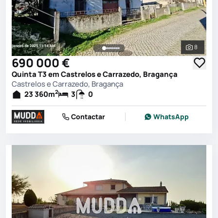
8
Ver toda
690 000 €
Quinta T3 em Castrelos e Carrazedo, Bragança
Castrelos e Carrazedo, Bragança
2
23 360
m
3
0
Contactar
WhatsApp