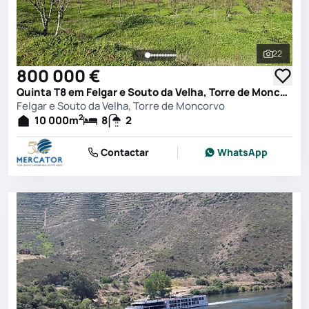
22
Ver toda
800 000 €
Quinta T8 em Felgar e Souto da Velha, Torre de Moncorvo
Felgar e Souto da Velha, Torre de Moncorvo
2
10 000
m
8
2
Contactar
WhatsApp