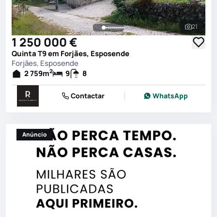
21
Ver toda
1 250 000 €
Quinta T9 em Forjães, Esposende
Forjães, Esposende
2
2 759
m
9
8
Contactar
WhatsApp
Anúncio