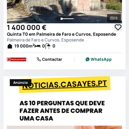
18
Ver toda
1 400 000 €
Quinta T0 em Palmeira de Faro e Curvos, Esposende
Palmeira de Faro e Curvos, Esposende
2
19 000
m
0
0
Contactar
WhatsApp
Anúncio