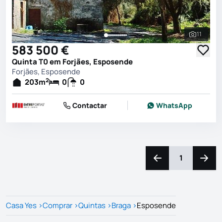
11
Ver toda
583 500 €
Quinta T0 em Forjães, Esposende
Forjães, Esposende
2
203
m
0
0
Contactar
WhatsApp
1
Navegação para a e
Naveg
Casa Yes
>
Comprar
>
Quintas
>
Braga
>
Esposende