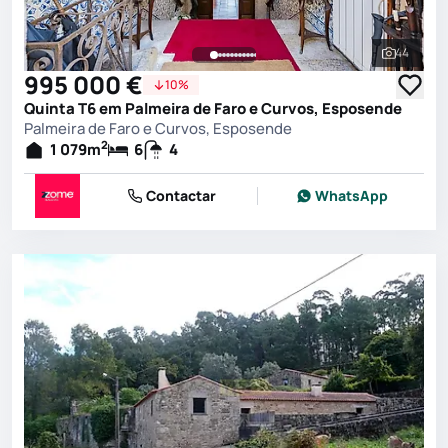
44
Ver toda
995 000 €
10%
Quinta T6 em Palmeira de Faro e Curvos, Esposende
Palmeira de Faro e Curvos, Esposende
2
1 079
m
6
4
Contactar
WhatsApp