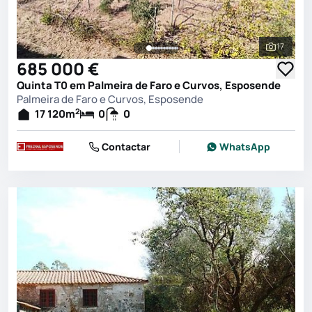
17
Ver toda
685 000 €
Quinta T0 em Palmeira de Faro e Curvos, Esposende
Palmeira de Faro e Curvos, Esposende
2
17 120
m
0
0
Contactar
WhatsApp