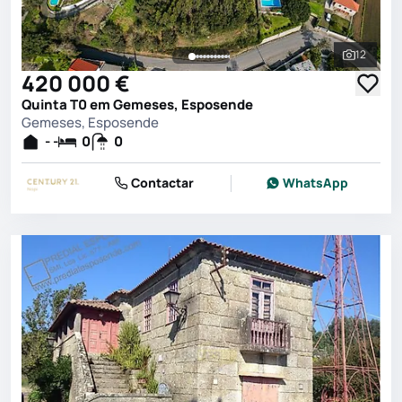
12
Ver toda
420 000 €
Quinta T0 em Gemeses, Esposende
Gemeses, Esposende
- -
0
0
Contactar
WhatsApp