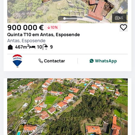
45
Ver toda
900 000 €
10%
Quinta T10 em Antas, Esposende
Antas, Esposende
2
467
m
10
9
Contactar
WhatsApp