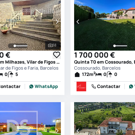
38
s
Ver todas as fotografias
0 €
1 700 000 €
Quinta T0 em Milhazes, Vilar de Figos e Faria, Barcelos
Quinta T0 em Cossourado, 
lar de Figos e Faria, Barcelos
Cossourado, Barcelos
2
0
5
172
m
0
0
ontactar
WhatsApp
Contactar