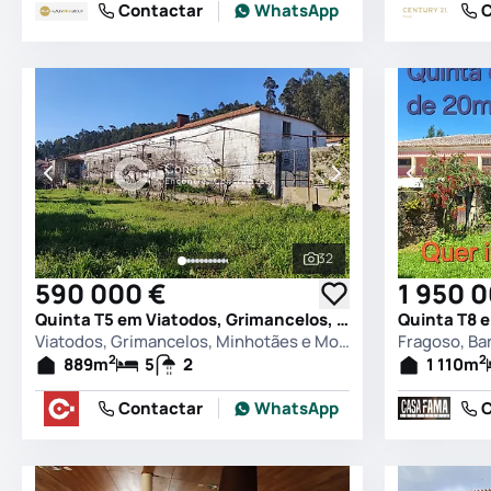
Contactar
WhatsApp
C
32
Ver todas as fotografia
590 000 €
1 950 
Quinta T5 em Viatodos, Grimancelos, Minhotães e Monte de Fralães, Barcelos
Quinta T8 e
Viatodos, Grimancelos, Minhotães e Monte de Fralães, Barcelos
Fragoso, Ba
2
2
889
m
5
2
1 110
m
Contactar
WhatsApp
C