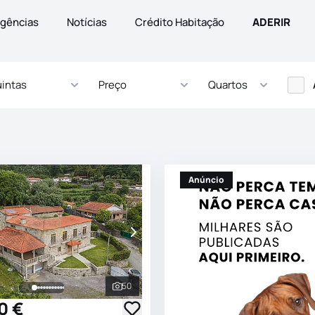
gências
Notícias
Crédito Habitação
ADERIR
intas
Preço
Quartos
Anúncio
50
s
Ver todas as fotografias
0 €