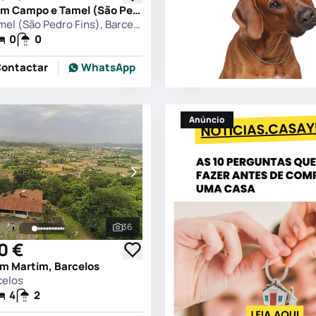
Quinta T0 em Campo e Tamel (São Pedro Fins), Barcelos
Campo e Tamel (São Pedro Fins), Barcelos
0
0
ontactar
WhatsApp
Anúncio
36
s
Ver todas as fotografias
0 €
em Martim, Barcelos
celos
4
2