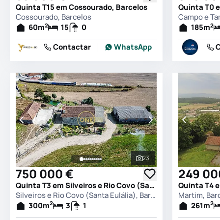
Quinta T15 em Cossourado, Barcelos
Cossourado, Barcelos
2
2
60
m
15
0
185
m
Contactar
WhatsApp
C
23
Ver todas as fotografia
750 000 €
249 00
Quinta T3 em Silveiros e Rio Covo (Santa Eulália), Barcelos
Quinta T4 
Silveiros e Rio Covo (Santa Eulália), Barcelos
Martim, Bar
2
2
300
m
3
1
261
m