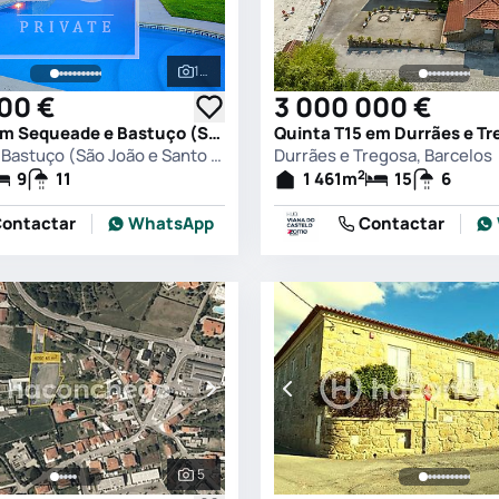
119
s
Ver todas as fotografias
000 €
3 000 000 €
Quinta T9 em Sequeade e Bastuço (São João e Santo Estevão), Barcelos
Sequeade e Bastuço (São João e Santo Estevão), Barcelos
Durrães e Tregosa, Barcelos
2
9
11
1 461
m
15
6
ontactar
WhatsApp
Contactar
5
s
Ver todas as fotografias