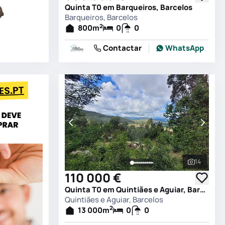
Quinta T0 em Barqueiros, Barcelos
Barqueiros, Barcelos
2
800
m
0
0
Contactar
WhatsApp
14
Ver todas
110 000 €
Quinta T0 em Quintiães e Aguiar, Barcelos
Quintiães e Aguiar, Barcelos
2
13 000
m
0
0