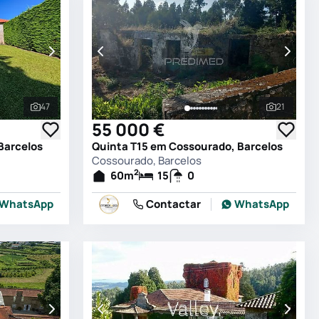
47
21
Ver todas as fotografias
Ver todas
55 000 €
Barcelos
Quinta T15 em Cossourado, Barcelos
Cossourado, Barcelos
2
60
m
15
0
WhatsApp
Contactar
WhatsApp