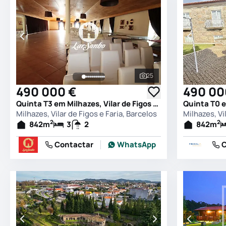
25
Ver todas as fotografia
490 000 €
490 00
Quinta T3 em Milhazes, Vilar de Figos e Faria, Barcelos
Milhazes, Vilar de Figos e Faria, Barcelos
Milhazes, Vi
2
2
842
m
3
2
842
m
Contactar
WhatsApp
C