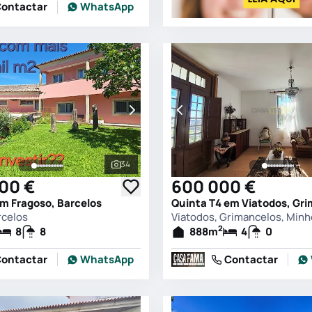
ontactar
WhatsApp
34
s
Ver todas as fotografias
000 €
600 000 €
m Fragoso, Barcelos
rcelos
2
8
8
888
m
4
0
ontactar
WhatsApp
Contactar