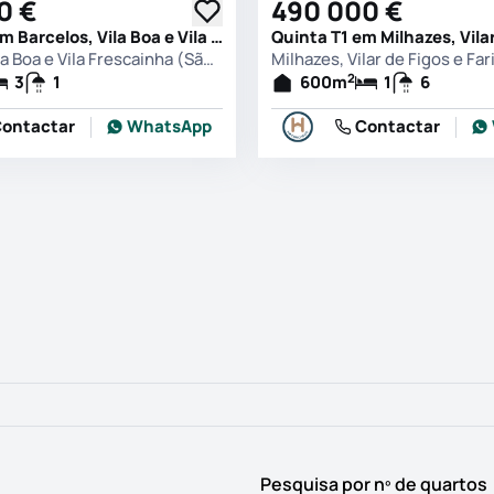
0 €
490 000 €
Quinta T3 em Barcelos, Vila Boa e Vila Frescainha (São Martinho e São Pedro), Barcelos
Barcelos, Vila Boa e Vila Frescainha (São Martinho e São Pedro), Barcelos
Milhazes, Vilar de Figos e Far
2
3
1
600
m
1
6
ontactar
WhatsApp
Contactar
Pesquisa por nº de quartos