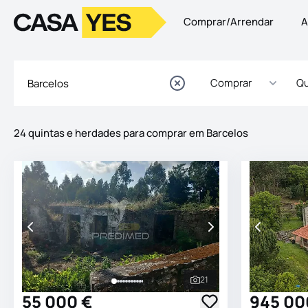
Comprar/Arrendar
A
Logo
Ir para a homepage
Comprar
Qu
24 quintas e herdades para comprar em Barcelos
Imóveis
Lista de Imóveis
21
Ver todas as fotografia
55 000 €
945 00