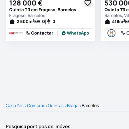
128 000 €
530 00
Quinta T0 em Fragoso, Barcelos
Fragoso, Barcelos
2
2
2 500
m
0
0
418
m
Contactar
WhatsApp
C
Casa Yes
>
Comprar
>
Quintas
>
Braga
>
Barcelos
Pesquisa por tipos de imóves