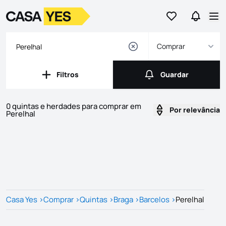
Ir para os favor
Ir para 
Logo
Ir para a homepage
Abr
Comprar
Filtros
Guardar
Filtros
Guardar
0 quintas e herdades para comprar em
Por relevância
Perelhal
Imóveis
Lista de Imóveis
Casa Yes
>
Comprar
>
Quintas
>
Braga
>
Barcelos
>
Perelhal