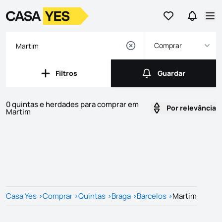
Ir para os favor
Ir para 
Logo
Ir para a homepage
Abr
Comprar
Filtros
Guardar
Filtros
Guardar
0 quintas e herdades para comprar em
Por relevância
Martim
Imóveis
Lista de Imóveis
Casa Yes
>
Comprar
>
Quintas
>
Braga
>
Barcelos
>
Martim