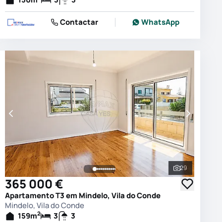
Contactar
WhatsApp
29
 as fotografias
Ver todas as
365 000 €
Apartamento T3 em Mindelo, Vila do Conde
Mindelo, Vila do Conde
2
159
m
3
3