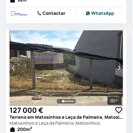
Contactar
WhatsApp
9
Ver todas
127 000 €
Terreno em Matosinhos e Leça da Palmeira, Matosinhos
Matosinhos e Leça da Palmeira, Matosinhos
2
200
m