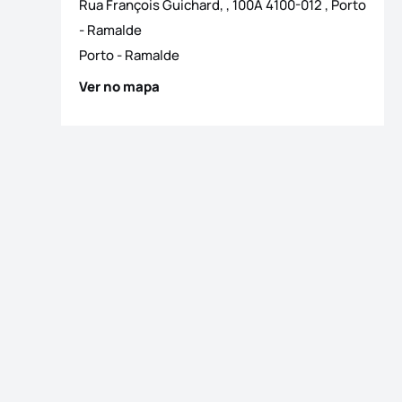
Rua François Guichard, , 100A 4100-012 , Porto
- Ramalde
Porto
-
Ramalde
Ver no mapa
 fotografias