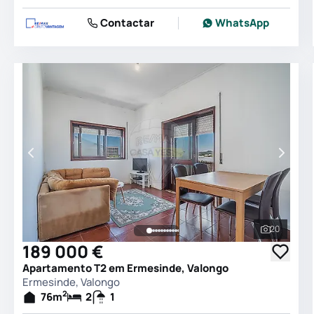
Contactar
WhatsApp
20
Ver todas
189 000 €
Apartamento T2 em Ermesinde, Valongo
Ermesinde, Valongo
2
76
m
2
1