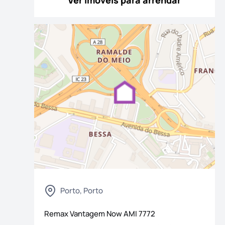
Ver imóveis para arrendar
 fotografias
Porto, Porto
Remax Vantagem Now
AMI
7772