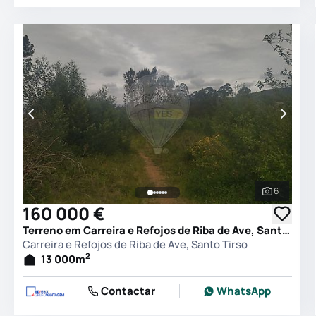
6
Ver todas
160 000 €
Terreno em Carreira e Refojos de Riba de Ave, Santo Tirso
Carreira e Refojos de Riba de Ave, Santo Tirso
2
13 000
m
Contactar
WhatsApp