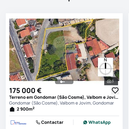
3
Ver todas
175 000 €
Terreno em Gondomar (São Cosme), Valbom e Jovim, Gondomar
Gondomar (São Cosme), Valbom e Jovim, Gondomar
2
2 900
m
Contactar
WhatsApp