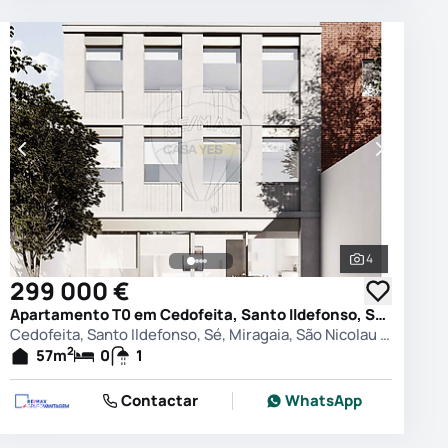
4
 as fotografias
Ver todas as
299 000 €
Apartamento T0 em Cedofeita, Santo Ildefonso, Sé, Miragaia, São Nicolau e Vitória, Porto
Cedofeita, Santo Ildefonso, Sé, Miragaia, São Nicolau e Vitória, Porto
2
57
m
0
1
Contactar
WhatsApp