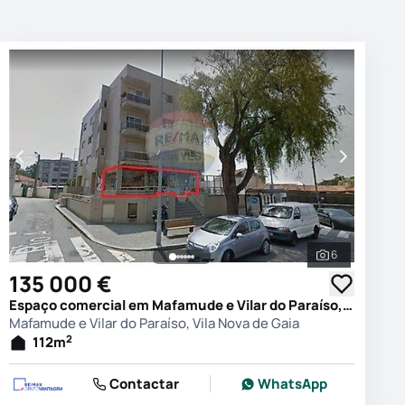
6
 as fotografias
Ver todas as
135 000 €
Espaço comercial em Mafamude e Vilar do Paraíso, Vila Nova de Gaia
Mafamude e Vilar do Paraíso, Vila Nova de Gaia
2
112
m
Contactar
WhatsApp