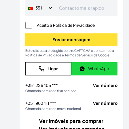
+351
Aceito a
Política de Privacidade
Enviar mensagem
Enviar mensagem
Este site está protegido pelo reCAPTCHA e aplicam-se a
Política de Privacidade
e
Termos de Serviço
da Google.
Ligar
WhatsApp
Ligar
WhatsApp
 fotografias
+351 226 106 ***
Ver número
Chamada para rede fixa nacional
+351 962 111 ***
Ver número
Chamada para rede móvel nacional
Ver imóveis para comprar