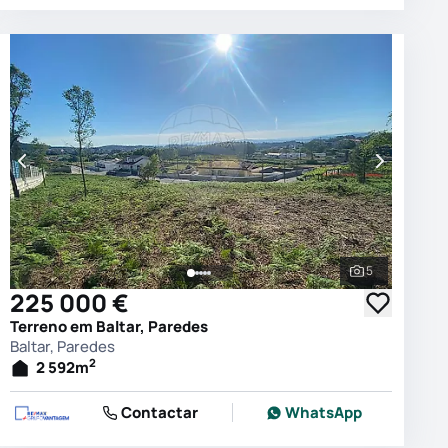
5
 as fotografias
Ver todas as
225 000 €
Terreno em Baltar, Paredes
Baltar, Paredes
2
2 592
m
Contactar
WhatsApp