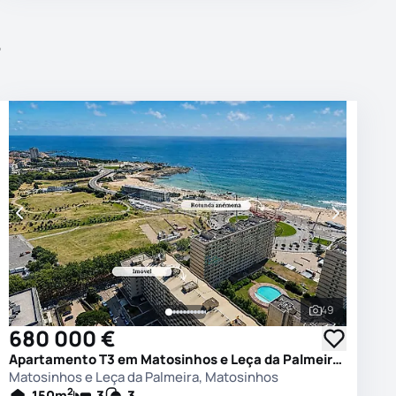
r
49
 as fotografias
Ver todas as
680 000 €
Apartamento T3 em Matosinhos e Leça da Palmeira, Matosinhos
Matosinhos e Leça da Palmeira, Matosinhos
2
150
m
3
3