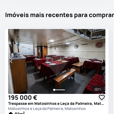
Imóveis mais recentes para compra
15
Ver todas
195 000 €
Trespasse em Matosinhos e Leça da Palmeira, Matosinhos
Matosinhos e Leça da Palmeira, Matosinhos
2
92
m