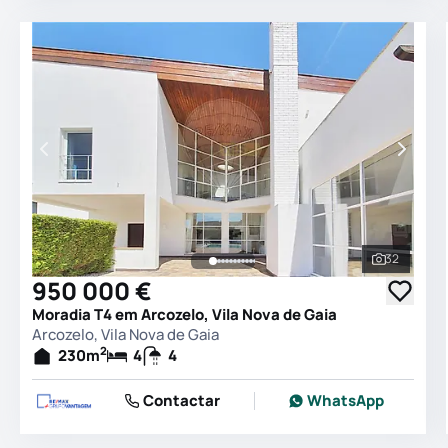
32
Ver todas
950 000 €
Moradia T4 em Arcozelo, Vila Nova de Gaia
Arcozelo, Vila Nova de Gaia
2
230
m
4
4
Contactar
WhatsApp