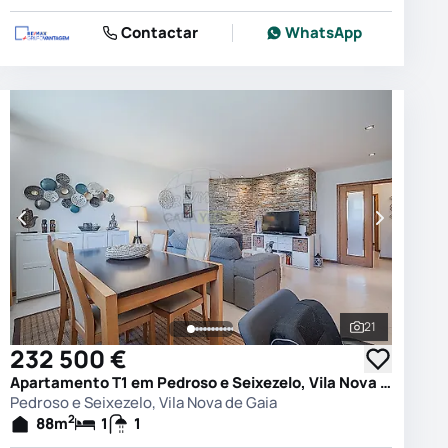
Contactar
WhatsApp
21
 as fotografias
Ver todas as
232 500 €
Apartamento T1 em Pedroso e Seixezelo, Vila Nova de Gaia
Pedroso e Seixezelo, Vila Nova de Gaia
2
88
m
1
1