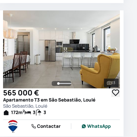
33
 as fotografias
Ver todas as
565 000 €
Apartamento T3 em São Sebastião, Loulé
São Sebastião, Loulé
2
172
m
3
3
Contactar
WhatsApp