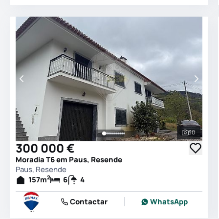
30
Ver todas
300 000 €
Moradia T6 em Paus, Resende
Paus, Resende
2
157
m
6
4
Contactar
WhatsApp