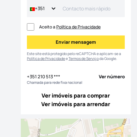
+351
Aceito a
Política de Privacidade
Enviar mensagem
Enviar mensagem
Este site está protegido pelo reCAPTCHA e aplicam-se a
Política de Privacidade
e
Termos de Serviço
da Google.
+351 210 513 ***
Ver número
Chamada para rede fixa nacional
 fotografias
Ver imóveis para comprar
Ver imóveis para arrendar