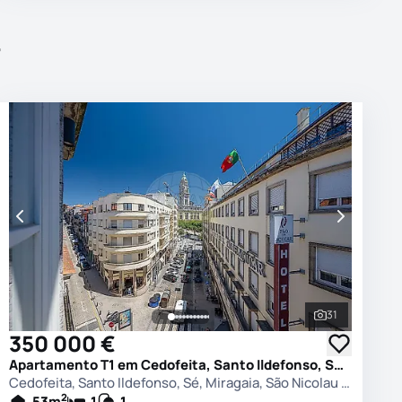
r
31
 as fotografias
Ver todas as
350 000 €
Apartamento T1 em Cedofeita, Santo Ildefonso, Sé, Miragaia, São Nicolau e Vitória, Porto
Cedofeita, Santo Ildefonso, Sé, Miragaia, São Nicolau e Vitória, Porto
2
53
m
1
1