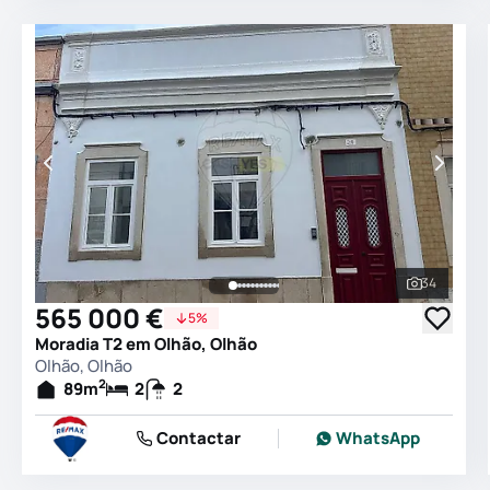
34
Ver todas
565 000 €
5%
Moradia T2 em Olhão, Olhão
Olhão, Olhão
2
89
m
2
2
Contactar
WhatsApp