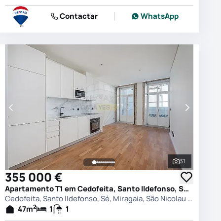
Contactar
WhatsApp
31
 as fotografias
Ver todas as
355 000 €
Apartamento T1 em Cedofeita, Santo Ildefonso, Sé, Miragaia, São Nicolau e Vitória, Porto
Cedofeita, Santo Ildefonso, Sé, Miragaia, São Nicolau e Vitória, Porto
2
47
m
1
1