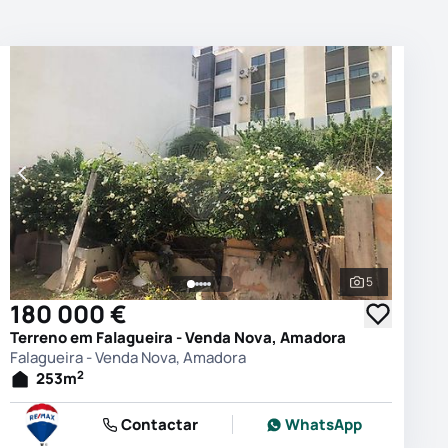
5
 as fotografias
Ver todas as
180 000 €
Terreno em Falagueira - Venda Nova, Amadora
Falagueira - Venda Nova, Amadora
2
253
m
Contactar
WhatsApp