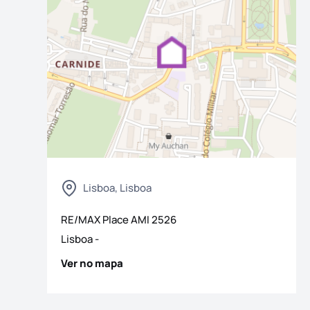
Lisboa, Lisboa
 fotografias
RE/MAX Place
AMI
2526
Lisboa
-
Ver no mapa