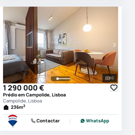
50
 as fotografias
Ver todas as
1 290 000 €
Prédio em Campolide, Lisboa
Campolide, Lisboa
2
236
m
Contactar
WhatsApp