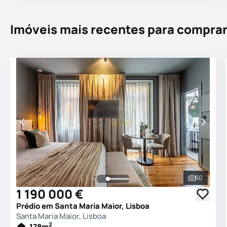
Imóveis mais recentes para compra
50
Ver todas
1 190 000 €
Prédio em Santa Maria Maior, Lisboa
Santa Maria Maior, Lisboa
2
178
m