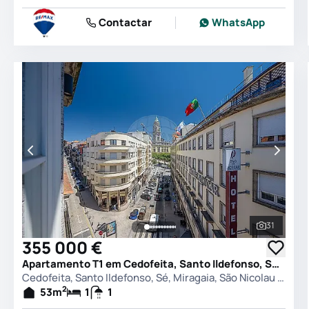
Contactar
WhatsApp
31
Ver todas
355 000 €
Apartamento T1 em Cedofeita, Santo Ildefonso, Sé, Miragaia, São Nicolau e Vitória, Porto
Cedofeita, Santo Ildefonso, Sé, Miragaia, São Nicolau e Vitória, Porto
2
53
m
1
1