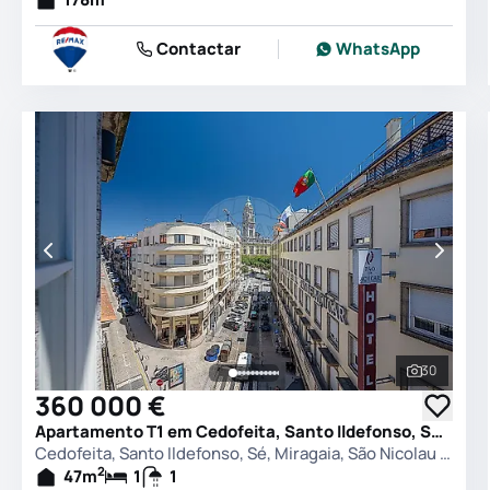
Contactar
WhatsApp
30
Ver todas
360 000 €
Apartamento T1 em Cedofeita, Santo Ildefonso, Sé, Miragaia, São Nicolau e Vitória, Porto
Cedofeita, Santo Ildefonso, Sé, Miragaia, São Nicolau e Vitória, Porto
2
47
m
1
1