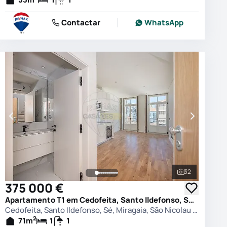
Contactar
WhatsApp
32
 as fotografias
Ver todas as
375 000 €
Apartamento T1 em Cedofeita, Santo Ildefonso, Sé, Miragaia, São Nicolau e Vitória, Porto
Cedofeita, Santo Ildefonso, Sé, Miragaia, São Nicolau e Vitória, Porto
2
71
m
1
1