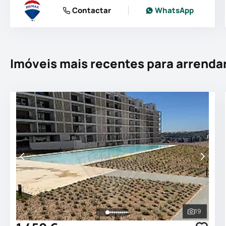
Contactar
WhatsApp
Imóveis mais recentes para arrenda
19
Ver todas