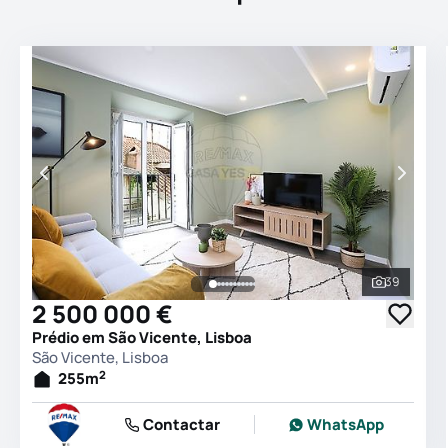
39
Ver todas
2 500 000 €
Prédio em São Vicente, Lisboa
São Vicente, Lisboa
2
255
m
Contactar
WhatsApp