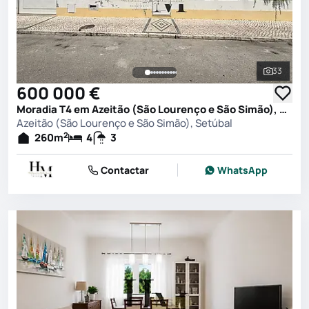
33
Ver toda
600 000 €
Moradia T4 em Azeitão (São Lourenço e São Simão), Setúbal
Azeitão (São Lourenço e São Simão), Setúbal
2
260
m
4
3
Contactar
WhatsApp