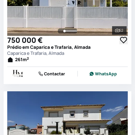
52
Ver toda
750 000 €
Prédio em Caparica e Trafaria, Almada
Caparica e Trafaria, Almada
2
261
m
Contactar
WhatsApp