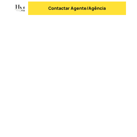
Contactar Agente/Agência
Enviar mensagem
Logo
Ir para a homepage