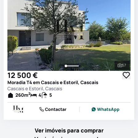
57
Ver toda
12 500 €
Moradia T4 em Cascais e Estoril, Cascais
Cascais e Estoril, Cascais
2
260
m
4
5
Contactar
WhatsApp
Ver imóveis para comprar