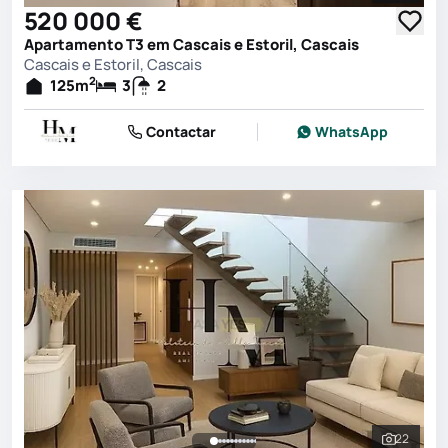
520 000 €
Apartamento T3 em Cascais e Estoril, Cascais
Cascais e Estoril, Cascais
2
125
m
3
2
Contactar
WhatsApp
22
Ver toda