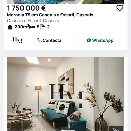
Ver toda
1 750 000 €
Moradia T5 em Cascais e Estoril, Cascais
Cascais e Estoril, Cascais
2
200
m
5
2
Contactar
WhatsApp
22