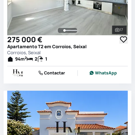
17
Ver toda
275 000 €
Apartamento T2 em Corroios, Seixal
Corroios, Seixal
2
94
m
2
1
Contactar
WhatsApp