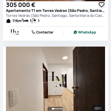
305 000 €
Apartamento T1 em Torres Vedras (São Pedro, Santiago, Santa Maria do Castelo e São Miguel) e Matacães, Torres Vedras
Torres Vedras (São Pedro, Santiago, Santa Maria do Castelo e São Miguel) e Matacães, Torres Vedras
2
116
m
1
1
Contactar
WhatsApp
20
Ver toda