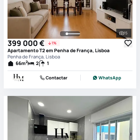
15
Ver toda
399 000 €
1%
Apartamento T2 em Penha de França, Lisboa
Penha de França, Lisboa
2
66
m
2
1
Contactar
WhatsApp