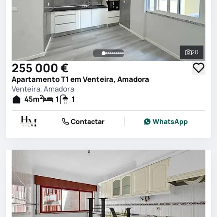
20
Ver toda
255 000 €
Apartamento T1 em Venteira, Amadora
Venteira, Amadora
2
45
m
1
1
Contactar
WhatsApp