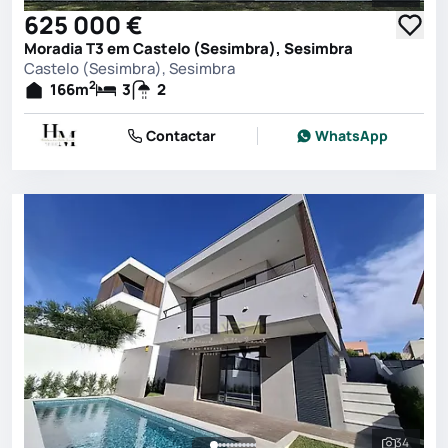
Ver toda
625 000 €
Moradia T3 em Castelo (Sesimbra), Sesimbra
Castelo (Sesimbra), Sesimbra
2
166
m
3
2
Contactar
WhatsApp
34