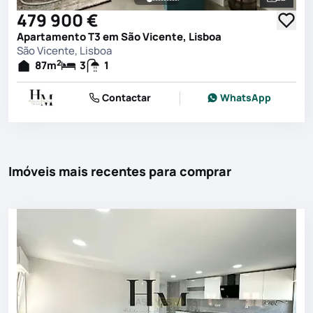
Ver toda
479 900 €
Apartamento T3 em São Vicente, Lisboa
São Vicente, Lisboa
2
87
m
3
1
Contactar
WhatsApp
Imóveis mais recentes para comprar