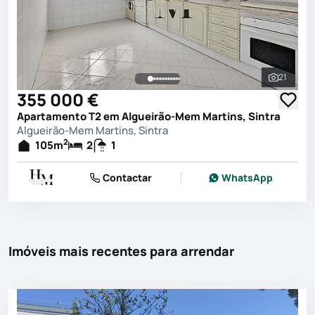
21
Ver toda
355 000 €
Apartamento T2 em Algueirão-Mem Martins, Sintra
Algueirão-Mem Martins, Sintra
2
105
m
2
1
Contactar
WhatsApp
Imóveis mais recentes para arrendar