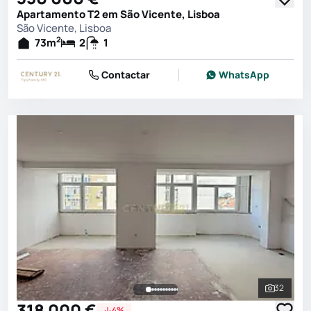
Apartamento T2 em São Vicente, Lisboa
São Vicente, Lisboa
2
73
m
2
1
Contactar
WhatsApp
32
Ver toda
318 000 €
4%