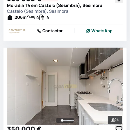
Moradia T4 em Castelo (Sesimbra), Sesimbra
Castelo (Sesimbra), Sesimbra
2
206
m
4
4
Contactar
WhatsApp
24
Ver toda
350 000 €