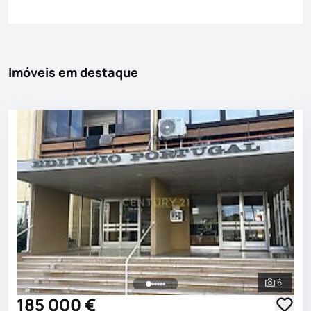
Imóveis em destaque
6
Ver toda
185 000 €