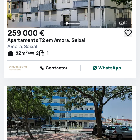
14
Ver toda
259 000 €
Apartamento T2 em Amora, Seixal
Amora, Seixal
2
92
m
2
1
Contactar
WhatsApp