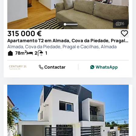
36
Ver toda
315 000 €
Apartamento T2 em Almada, Cova da Piedade, Pragal e Cacilhas, Almada
Almada, Cova da Piedade, Pragal e Cacilhas, Almada
2
78
m
2
1
Contactar
WhatsApp