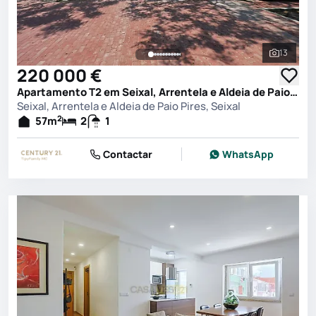
13
Ver toda
220 000 €
Apartamento T2 em Seixal, Arrentela e Aldeia de Paio Pires, Seixal
Seixal, Arrentela e Aldeia de Paio Pires, Seixal
2
57
m
2
1
Contactar
WhatsApp