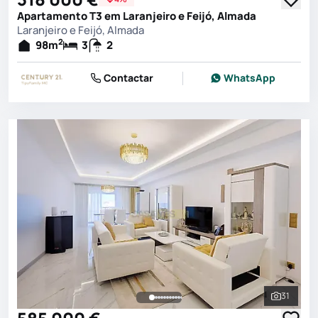
Apartamento T3 em Laranjeiro e Feijó, Almada
Laranjeiro e Feijó, Almada
2
98
m
3
2
Contactar
WhatsApp
31
Ver toda