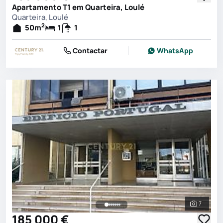
Apartamento T1 em Quarteira, Loulé
Quarteira, Loulé
2
50
m
1
1
Contactar
WhatsApp
7
Ver toda
185 000 €