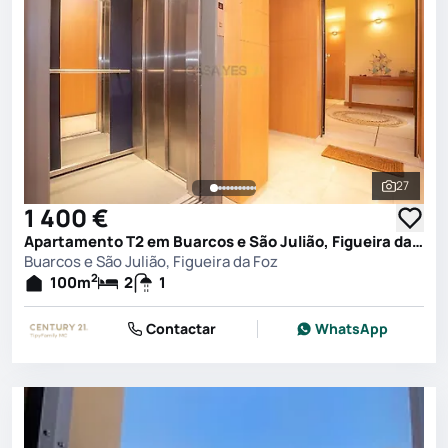
27
Ver toda
1 400 €
Apartamento T2 em Buarcos e São Julião, Figueira da Foz
Buarcos e São Julião, Figueira da Foz
2
100
m
2
1
Contactar
WhatsApp