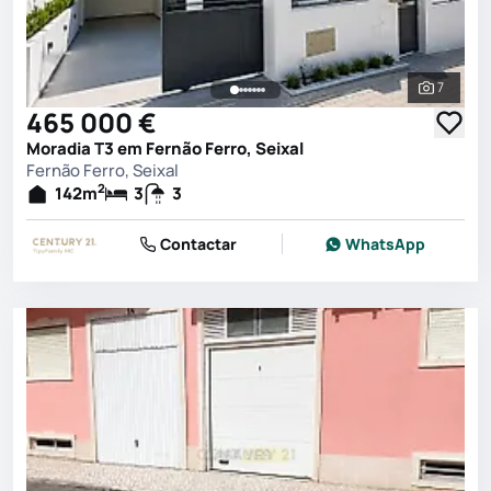
7
Ver toda
465 000 €
Moradia T3 em Fernão Ferro, Seixal
Fernão Ferro, Seixal
2
142
m
3
3
Contactar
WhatsApp