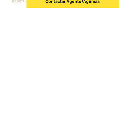
Contactar Agente/Agência
Enviar mensagem
Logo
Ir para a homepage
Lista de Agências
Contactos