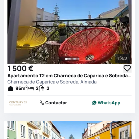
28
Ver toda
1 500 €
Apartamento T2 em Charneca de Caparica e Sobreda, Almada
Charneca de Caparica e Sobreda, Almada
2
96
m
2
2
Contactar
WhatsApp