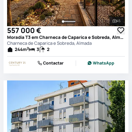
45
Ver toda
557 000 €
Moradia T3 em Charneca de Caparica e Sobreda, Almada
Charneca de Caparica e Sobreda, Almada
2
244
m
3
2
Contactar
WhatsApp