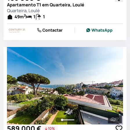
Apartamento T1 em Quarteira, Loulé
Quarteira, Loulé
2
49
m
1
1
Contactar
WhatsApp
67
Ver toda
589 000 €
10%