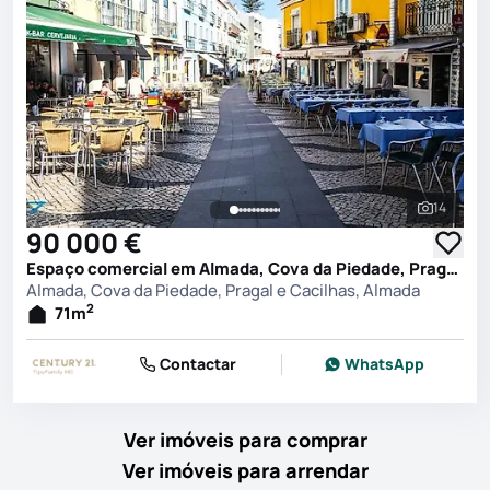
14
Ver toda
90 000 €
Espaço comercial em Almada, Cova da Piedade, Pragal e Cacilhas, Almada
Almada, Cova da Piedade, Pragal e Cacilhas, Almada
2
71
m
Contactar
WhatsApp
Ver imóveis para comprar
Ver imóveis para arrendar