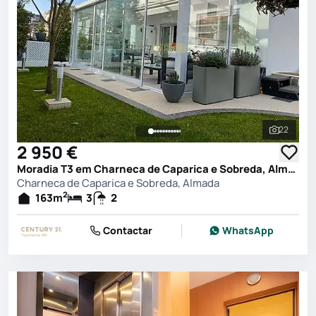
22
Ver toda
2 950 €
Moradia T3 em Charneca de Caparica e Sobreda, Almada
Charneca de Caparica e Sobreda, Almada
2
163
m
3
2
Contactar
WhatsApp