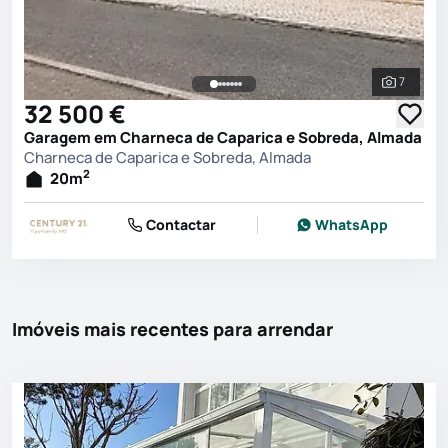
7
Ver toda
32 500 €
Garagem em Charneca de Caparica e Sobreda, Almada
Charneca de Caparica e Sobreda, Almada
2
20
m
Contactar
WhatsApp
Imóveis mais recentes para arrendar