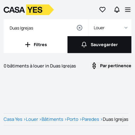
Aller aux favori
Aller da
Logo
Aller à la page d’accueil
Ouv
Louer
Filtres
Sauvegarder
Filtres
Sauvegarder
0 bâtiments à louer in Duas Igrejas
Par pertinence
Listes
Liste des annonces
Casa Yes
>
Louer
>
Bâtiments
>
Porto
>
Paredes
>
Duas Igrejas