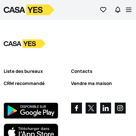
Aller aux favori
Aller da
Logo
Aller à la page d’accueil
Ouv
Logo
Aller à la page d’accueil
Liste des bureaux
Contacts
CRM recommandé
Vendre ma maison