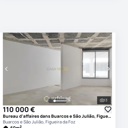
13
es les photos
Voir toutes 
110 000 €
Bureau d’affaires dans Buarcos e São Julião, Figueira da Foz
Buarcos e São Julião, Figueira da Foz
2
60
m