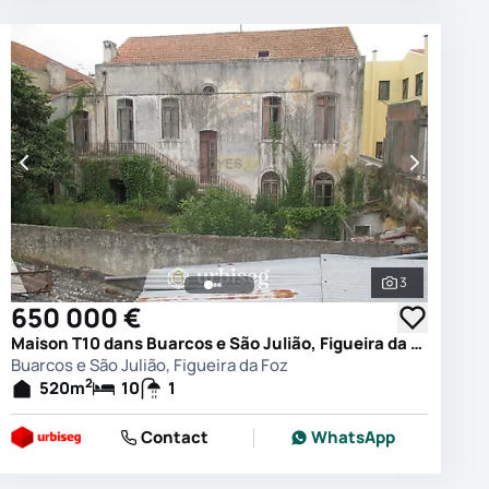
3
es les photos
Voir toutes 
650 000 €
Maison T10 dans Buarcos e São Julião, Figueira da Foz
Buarcos e São Julião, Figueira da Foz
2
520
m
10
1
Contact
WhatsApp