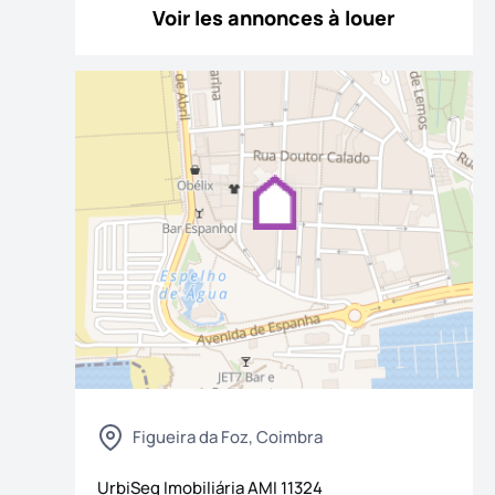
Voir les annonces à louer
les photos
Figueira da Foz, Coimbra
UrbiSeg Imobiliária
AMI
11324