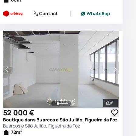
Contact
WhatsApp
8
es les photos
Voir toutes 
52 000 €
Boutique dans Buarcos e São Julião, Figueira da Foz
Buarcos e São Julião, Figueira da Foz
2
72
m