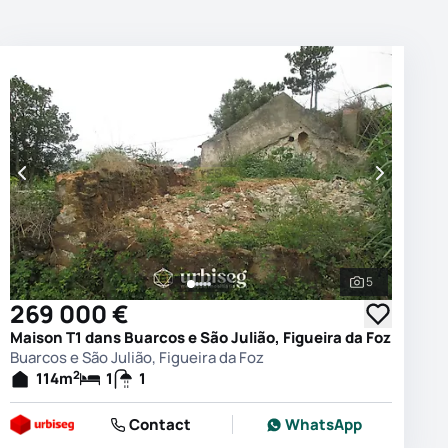
5
es les photos
Voir toutes 
269 000 €
Maison T1 dans Buarcos e São Julião, Figueira da Foz
Buarcos e São Julião, Figueira da Foz
2
114
m
1
1
Contact
WhatsApp