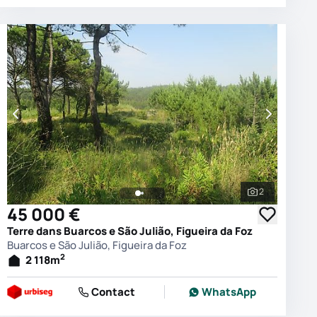
2
es les photos
Voir toutes 
45 000 €
Terre dans Buarcos e São Julião, Figueira da Foz
Buarcos e São Julião, Figueira da Foz
2
2 118
m
Contact
WhatsApp