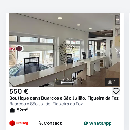
18
Voir tout
550 €
Boutique dans Buarcos e São Julião, Figueira da Foz
Buarcos e São Julião, Figueira da Foz
2
52
m
Contact
WhatsApp