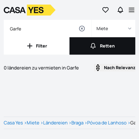
Geh zu den Favo
Gehen Si
Logo
Zur Startseite
Ha
Miete
Filter
Retten
Filter
Retten
0 ländereien zu vermieten in Garfe
Nach Relevanz
Listings
Liste der Inserate
Casa Yes
>
Miete
>
Ländereien
>
Braga
>
Póvoa de Lanhoso
>
Gar