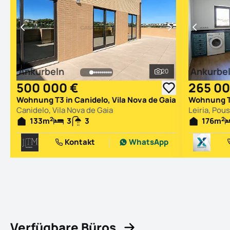
Ankurbeln
Ankurbe
20
Alle Fotos ansehen
500 000 €
265 00
Wohnung T3 in Canidelo, Vila Nova de Gaia
Canidelo, Vila Nova de Gaia
Leiria, Pous
2
2
133
m
3
3
176
m
Kontakt
WhatsApp
Verfügbare Büros