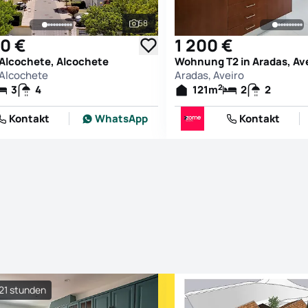
58
Alle Fotos ansehen
0 €
1 200 €
 Alcochete, Alcochete
Wohnung T2 in Aradas, Av
 Alcochete
Aradas, Aveiro
2
3
4
121
m
2
2
Kontakt
WhatsApp
Kontakt
 21 stunden