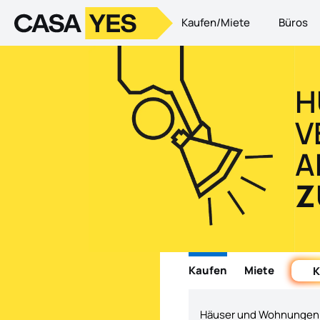
Kaufen/Miete
Büros
Logo
Zur Startseite
Häuser und Wohnungen zum Verkauf und zur Vermietung in P
H
V
A
Z
Kaufen
Miete
K
Häuser und Wohnungen