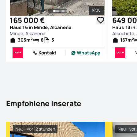
30
Alle Fotos ansehen
165 000 €
649 00
Haus T6 in Minde, Alcanena
Haus T3 in
Minde, Alcanena
Alcochete,
2
2
305
m
6
3
167
m
Kontakt
WhatsApp
Empfohlene Inserate
Neu - vor 12 stunden
Neu - vor