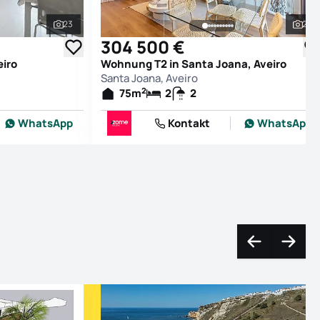
23
22
Alle Fotos ansehen
All
304 500 €
eiro
Wohnung T2 in Santa Joana, Aveiro
Santa Joana, Aveiro
2
75
m
2
2
WhatsApp
Kontakt
WhatsApp
Nach links na
Nach r