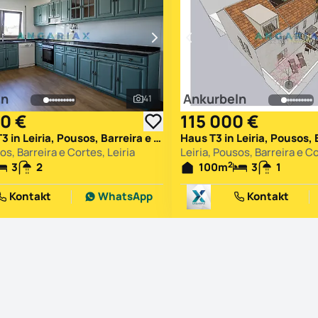
ln
Ankurbeln
41
Alle Fotos ansehen
0 €
115 000 €
Wohnung T3 in Leiria, Pousos, Barreira e Cortes, Leiria
os, Barreira e Cortes, Leiria
Leiria, Pousos, Barreira e Co
2
3
2
100
m
3
1
Kontakt
WhatsApp
Kontakt