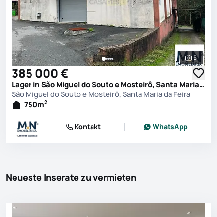
5
Alle Fot
385 000 €
Lager in São Miguel do Souto e Mosteirô, Santa Maria da Feira
São Miguel do Souto e Mosteirô, Santa Maria da Feira
2
750
m
Kontakt
WhatsApp
Neueste Inserate zu vermieten