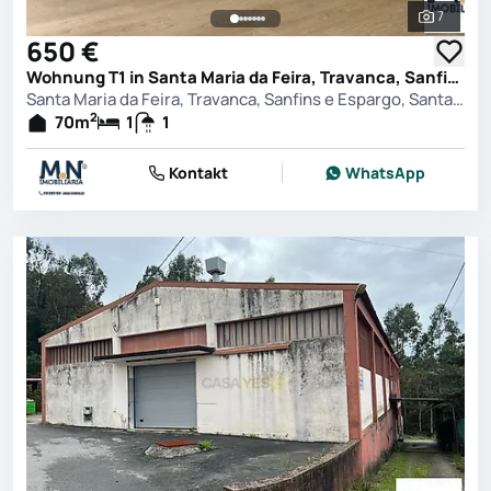
7
Alle Fot
650 €
Wohnung T1 in Santa Maria da Feira, Travanca, Sanfins e Espargo, Santa Maria da Feira
Santa Maria da Feira, Travanca, Sanfins e Espargo, Santa Maria da Feira
2
70
m
1
1
Kontakt
WhatsApp