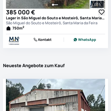
5
Alle Fot
385 000 €
Lager in São Miguel do Souto e Mosteirô, Santa Maria da Feira
São Miguel do Souto e Mosteirô, Santa Maria da Feira
2
750
m
Kontakt
WhatsApp
Neueste Angebote zum Kauf