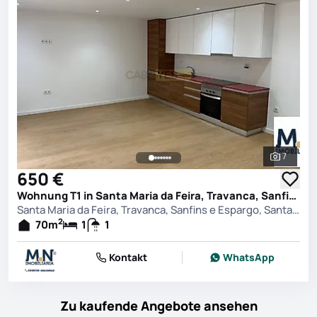
7
Alle Fot
650 €
Wohnung T1 in Santa Maria da Feira, Travanca, Sanfins e Espargo, Santa Maria da Feira
Santa Maria da Feira, Travanca, Sanfins e Espargo, Santa Maria da Feira
2
70
m
1
1
Kontakt
WhatsApp
Zu kaufende Angebote ansehen