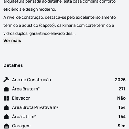
arquitetura pensada ao detalhe, esta casa combina conforto,
eficiência e design moderno.
A nível de construção, destaca-se pelo excelente isolamento
térmico e acústico (capoto), caixilharia com corte térmico e
Moradia T3 Moderna com Acaba
vidros duplos, garantindo elevado des...
Ver mais
Detalhes
Ano de Construção
2026
Área Bruta m²
271
Elevador
Não
Área Bruta Privativa m²
164
Área Útil m²
164
Garagem
Sim