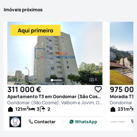
Imóveis próximos
Aqui primeiro
8
Ver todas as fotografi
311 000 €
975 00
Apartamento T3 em Gondomar (São Cosme), Valbom e Jovim, Gondomar
Gondomar (São Cosme), Valbom e Jovim, Gondomar
2
2
121
m
3
2
231
m
Contactar
WhatsApp