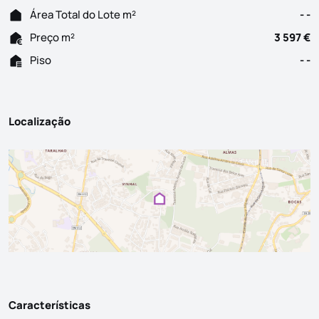
Área Total do Lote m²
- -
Preço m²
3 597 €
Piso
- -
Localização
Características