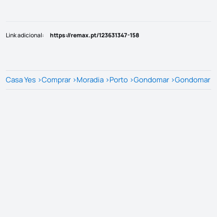
Link adicional
:
https://remax.pt/123631347-158
Casa Yes
>
Comprar
>
Moradia
>
Porto
>
Gondomar
>
Gondomar (S