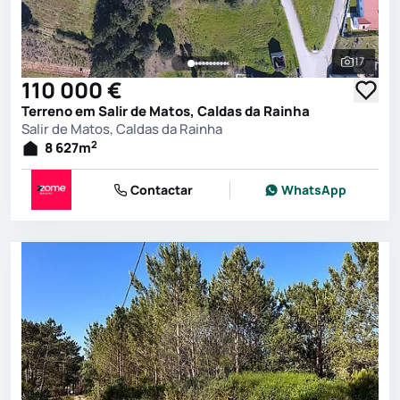
17
Ver toda
110 000 €
Terreno em Salir de Matos, Caldas da Rainha
Salir de Matos, Caldas da Rainha
2
8 627
m
Contactar
WhatsApp