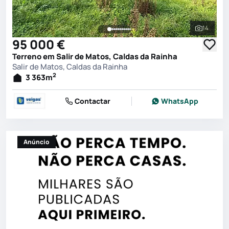
14
Ver toda
95 000 €
Terreno em Salir de Matos, Caldas da Rainha
Salir de Matos, Caldas da Rainha
2
3 363
m
Contactar
WhatsApp
Anúncio