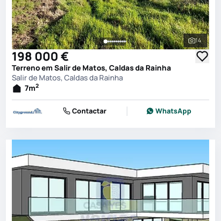
14
Ver toda
198 000 €
Terreno em Salir de Matos, Caldas da Rainha
Salir de Matos, Caldas da Rainha
2
7
m
Contactar
WhatsApp