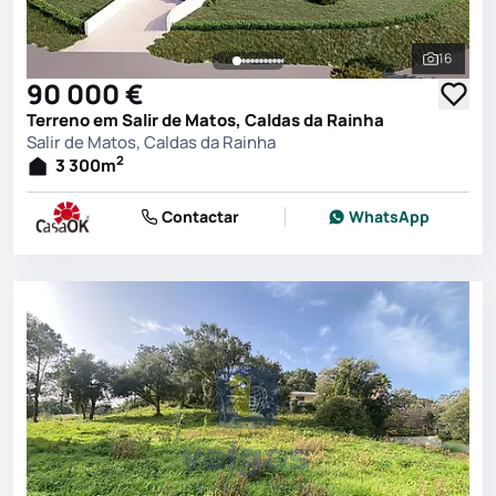
16
Ver toda
90 000 €
Terreno em Salir de Matos, Caldas da Rainha
Salir de Matos, Caldas da Rainha
2
3 300
m
Contactar
WhatsApp