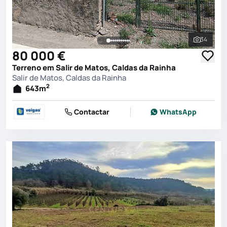
34
Ver toda
80 000 €
Terreno em Salir de Matos, Caldas da Rainha
Salir de Matos, Caldas da Rainha
2
643
m
Contactar
WhatsApp