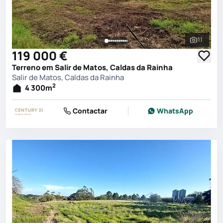
11
Ver toda
119 000 €
Terreno em Salir de Matos, Caldas da Rainha
Salir de Matos, Caldas da Rainha
2
4 300
m
Contactar
WhatsApp