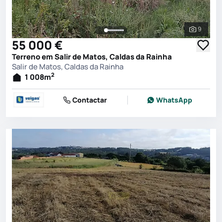
9
Ver toda
55 000 €
Terreno em Salir de Matos, Caldas da Rainha
Salir de Matos, Caldas da Rainha
2
1 008
m
Contactar
WhatsApp