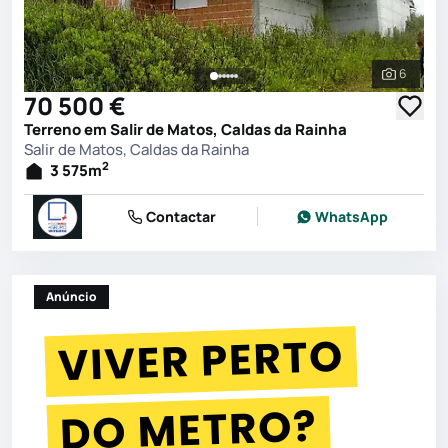
6
Ver toda
70 500 €
Terreno em Salir de Matos, Caldas da Rainha
Salir de Matos, Caldas da Rainha
2
3 575
m
Contactar
WhatsApp
Anúncio