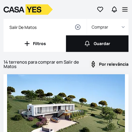
Ir para os favor
Ir para 
Logo
Ir para a homepage
Abr
Comprar
Filtros
Guardar
Filtros
Guardar
14 terrenos para comprar em Salir de
Por relevância
Matos
Imóveis
Lista de Imóveis