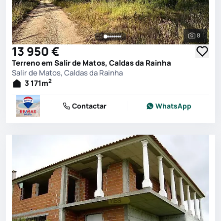
8
Ver toda
13 950 €
Terreno em Salir de Matos, Caldas da Rainha
Salir de Matos, Caldas da Rainha
2
3 171
m
Contactar
WhatsApp