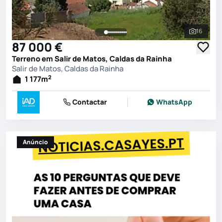
16
Ver toda
87 000 €
Terreno em Salir de Matos, Caldas da Rainha
Salir de Matos, Caldas da Rainha
2
1 177
m
Contactar
WhatsApp
Anúncio