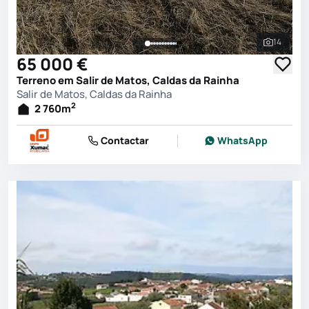
14
Ver toda
65 000 €
Terreno em Salir de Matos, Caldas da Rainha
Salir de Matos, Caldas da Rainha
2
2 760
m
Contactar
WhatsApp