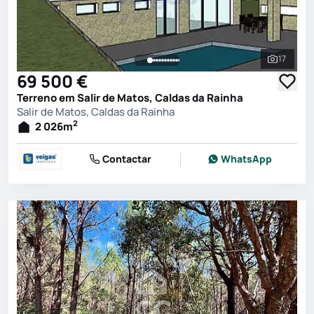
17
Ver toda
69 500 €
Terreno em Salir de Matos, Caldas da Rainha
Salir de Matos, Caldas da Rainha
2
2 026
m
Contactar
WhatsApp