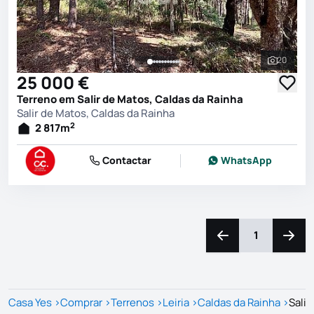
20
Ver toda
25 000 €
Terreno em Salir de Matos, Caldas da Rainha
Salir de Matos, Caldas da Rainha
2
2 817
m
Contactar
WhatsApp
1
Navegação para a e
Naveg
Casa Yes
>
Comprar
>
Terrenos
>
Leiria
>
Caldas da Rainha
>
Salir