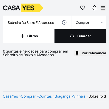
Ir para os favor
Ir para 
Logo
Ir para a homepage
Abr
Comprar
Filtros
Guardar
Filtros
Guardar
0 quintas e herdades para comprar em
Por relevância
Sobreiro de Baixo e Alvaredos
Imóveis
Lista de Imóveis
Casa Yes
>
Comprar
>
Quintas
>
Bragança
>
Vinhais
>
Sobreiro de