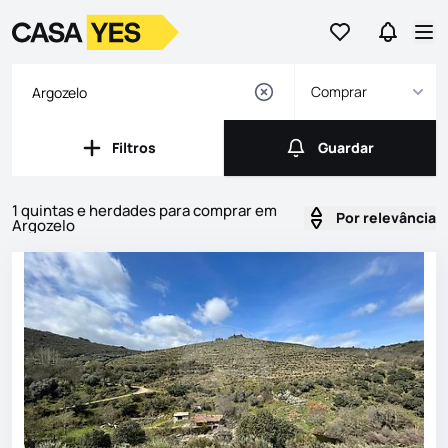
Ir para os favor
Ir para 
Logo
Ir para a homepage
Abr
Comprar
Filtros
Guardar
Filtros
Guardar
1 quintas e herdades para comprar em
Por relevância
Argozelo
Imóveis
Lista de Imóveis