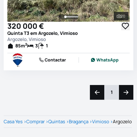
20
Ver toda
320 000 €
Quinta T3 em Argozelo, Vimioso
Argozelo, Vimioso
2
85
m
3
1
Contactar
WhatsApp
1
Navegação para a e
Naveg
Casa Yes
>
Comprar
>
Quintas
>
Bragança
>
Vimioso
>
Argozelo