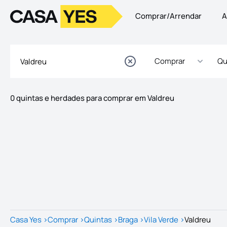
Comprar/Arrendar
A
Logo
Ir para a homepage
Comprar
Qu
0 quintas e herdades para comprar em Valdreu
Imóveis
Lista de Imóveis
Casa Yes
>
Comprar
>
Quintas
>
Braga
>
Vila Verde
>
Valdreu