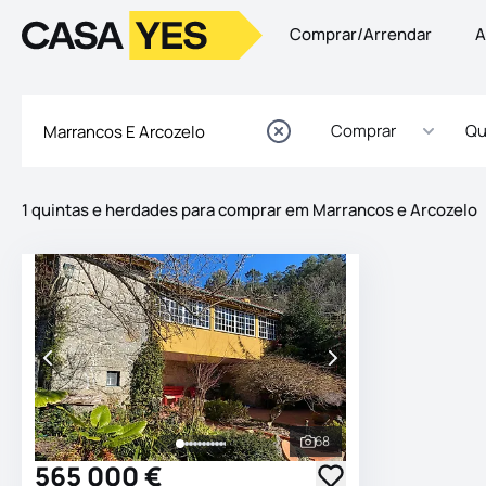
Comprar/Arrendar
A
Logo
Ir para a homepage
Comprar
Qu
1 quintas e herdades para comprar em Marrancos e Arcozelo
Imóveis
Lista de Imóveis
68
Ver todas as fotografia
565 000 €