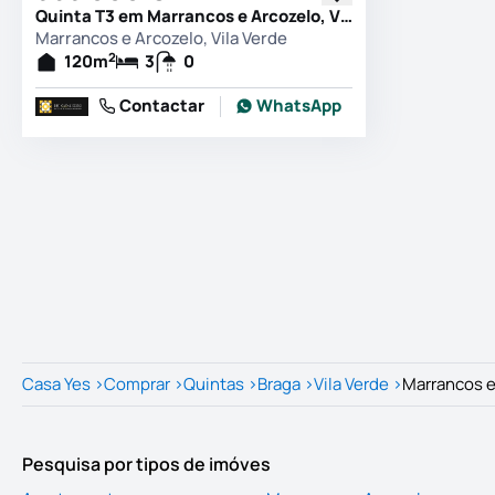
Quinta T3 em Marrancos e Arcozelo, Vila Verde
Marrancos e Arcozelo, Vila Verde
2
120
m
3
0
Contactar
WhatsApp
Casa Yes
>
Comprar
>
Quintas
>
Braga
>
Vila Verde
>
Marrancos e
Pesquisa por tipos de imóves