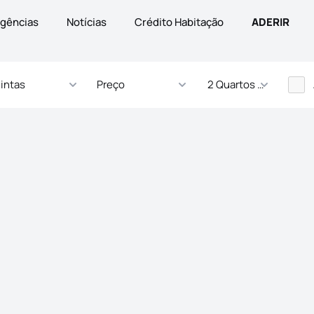
gências
Notícias
Crédito Habitação
ADERIR
intas
Preço
2 Quartos - ... Quartos
s