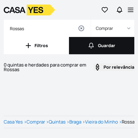
Ir para os favor
Ir para 
Logo
Ir para a homepage
Abr
Comprar
Filtros
Guardar
Filtros
Guardar
0 quintas e herdades para comprar em
Por relevância
Rossas
Imóveis
Lista de Imóveis
Casa Yes
>
Comprar
>
Quintas
>
Braga
>
Vieira do Minho
>
Rossas