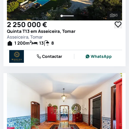
93
Ver toda
2 250 000 €
Quinta T13 em Asseiceira, Tomar
Asseiceira, Tomar
2
1 200
m
13
8
Contactar
WhatsApp