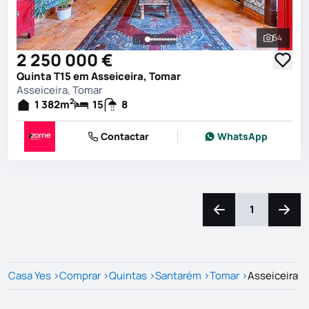
54
Ver toda
2 250 000 €
Quinta T15 em Asseiceira, Tomar
Asseiceira, Tomar
2
1 382
m
15
8
Contactar
WhatsApp
1
Navegação para a e
Naveg
Casa Yes
>
Comprar
>
Quintas
>
Santarém
>
Tomar
>
Asseiceira