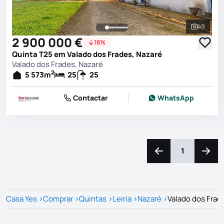
49
Ver toda
2 900 000 €
18%
Quinta T25 em Valado dos Frades, Nazaré
Valado dos Frades, Nazaré
2
5 573
m
25
25
Contactar
WhatsApp
1
Navegação para a e
Naveg
Casa Yes
>
Comprar
>
Quintas
>
Leiria
>
Nazaré
>
Valado dos Frad