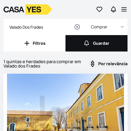
Ir para os favor
Ir para 
Logo
Ir para a homepage
Abr
Comprar
Filtros
Guardar
Filtros
Guardar
1 quintas e herdades para comprar em
Por relevância
Valado dos Frades
Imóveis
Lista de Imóveis