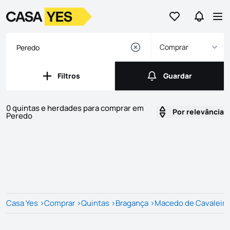
Ir para os favor
Ir para 
Logo
Ir para a homepage
Abr
Comprar
Filtros
Guardar
Filtros
Guardar
0 quintas e herdades para comprar em
Por relevância
Peredo
Imóveis
Lista de Imóveis
Casa Yes
>
Comprar
>
Quintas
>
Bragança
>
Macedo de Cavaleiro