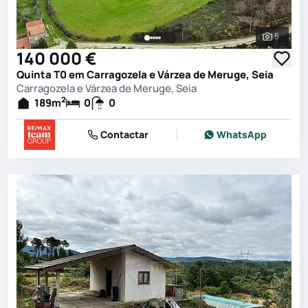
5
Ver toda
140 000 €
Quinta T0 em Carragozela e Várzea de Meruge, Seia
Carragozela e Várzea de Meruge, Seia
2
189
m
0
0
Contactar
WhatsApp