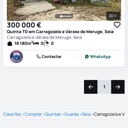
9
Ver toda
300 000 €
Quinta T0 em Carragozela e Várzea de Meruge, Seia
Carragozela e Várzea de Meruge, Seia
2
18 180
m
0
0
Contactar
WhatsApp
1
Navegação para a e
Naveg
Casa Yes
>
Comprar
>
Quintas
>
Guarda
>
Seia
>
Carragozela e Vá