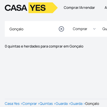
Comprar/Arrendar
A
Logo
Ir para a homepage
Comprar
Qu
0 quintas e herdades para comprar em Gonçalo
Imóveis
Lista de Imóveis
Casa Yes
>
Comprar
>
Quintas
>
Guarda
>
Guarda
>
Gonçalo