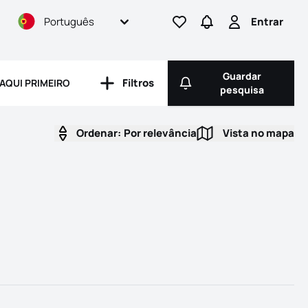
Português
Entrar
Ir para os favoritos
Ir para pesquisas
Entrar
Guardar
Filtros
AQUI PRIMEIRO
Filtros
Guardar pesqui
pesquisa
Ordenar:
Por relevância
Vista no mapa
Vista no ma