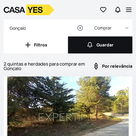
Ir para os favor
Ir para 
Logo
Ir para a homepage
Abr
Comprar
Filtros
Guardar
Filtros
Guardar
2 quintas e herdades para comprar em
Por relevância
Gonçalo
Imóveis
Lista de Imóveis