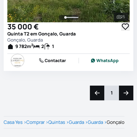
25
Ver toda
35 000 €
Quinta T2 em Gonçalo, Guarda
Gonçalo, Guarda
2
9 782
m
2
1
Contactar
WhatsApp
1
Navegação para a e
Naveg
Casa Yes
>
Comprar
>
Quintas
>
Guarda
>
Guarda
>
Gonçalo