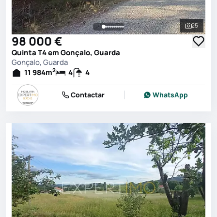
25
Ver toda
98 000 €
Quinta T4 em Gonçalo, Guarda
Gonçalo, Guarda
2
11 984
m
4
4
Contactar
WhatsApp