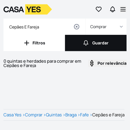
Ir para os favor
Ir para 
Logo
Ir para a homepage
Abr
Comprar
Filtros
Guardar
Filtros
Guardar
0 quintas e herdades para comprar em
Por relevância
Cepães e Fareja
Imóveis
Lista de Imóveis
Casa Yes
>
Comprar
>
Quintas
>
Braga
>
Fafe
>
Cepães e Fareja