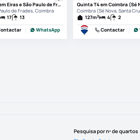
Quinta T17 em Eiras e São Paulo de Frades, Coimbra
 Paulo de Frades, Coimbra
2
17
13
127
m
4
2
ontactar
WhatsApp
Contactar
Pesquisa por nº de quartos