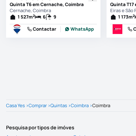
Quinta T6 em Cernache, Coimbra
Cernache, Coimbra
Eiras e São
2
2
1 527
m
6
9
1 173
m
Contactar
WhatsApp
C
Casa Yes
>
Comprar
>
Quintas
>
Coimbra
>
Coimbra
Pesquisa por tipos de imóves