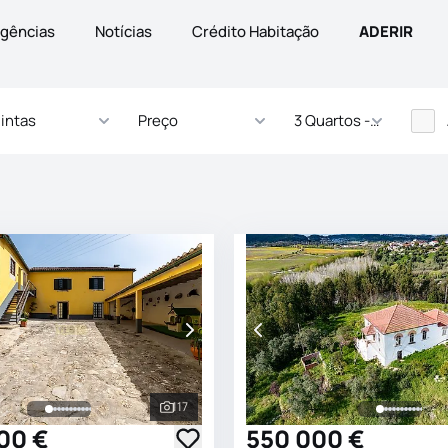
gências
Notícias
Crédito Habitação
ADERIR
intas
Preço
3 Quartos - ... Quartos
117
s
Ver todas as fotografias
900 €
550 000 €