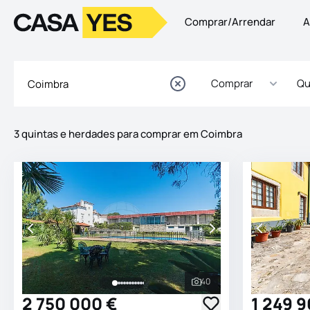
Comprar/Arrendar
A
Logo
Ir para a homepage
Comprar
Qu
3 quintas e herdades para comprar em Coimbra
Imóveis
Lista de Imóveis
40
Ver todas as fotografia
2 750 000 €
1 249 