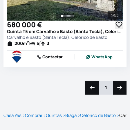
23
Ver toda
680 000 €
Quinta T5 em Carvalho e Basto (Santa Tecla), Celorico de Basto
Carvalho e Basto (Santa Tecla), Celorico de Basto
2
200
m
5
3
Contactar
WhatsApp
1
Navegação para a e
Naveg
Casa Yes
>
Comprar
>
Quintas
>
Braga
>
Celorico de Basto
>
Carva