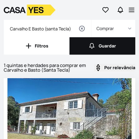
Ir para os favor
Ir para 
Logo
Ir para a homepage
Abr
Comprar
Filtros
Guardar
Filtros
Guardar
1 quintas e herdades para comprar em
Por relevância
Carvalho e Basto (Santa Tecla)
Imóveis
Lista de Imóveis