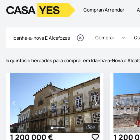
Comprar/Arrendar
A
Logo
Ir para a homepage
Comprar
Qu
5 quintas e herdades para comprar em Idanha-a-Nova e Alcaf
Imóveis
Lista de Imóveis
39
Ver todas as fotografia
1 200 000 €
1 200 