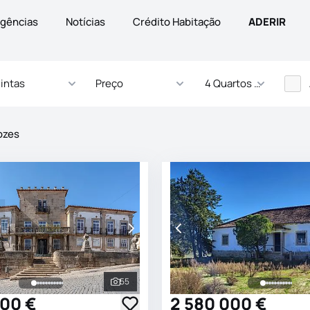
gências
Notícias
Crédito Habitação
ADERIR
intas
Preço
4 Quartos - ... Quartos
ozes
55
s
Ver todas as fotografias
000 €
2 580 000 €