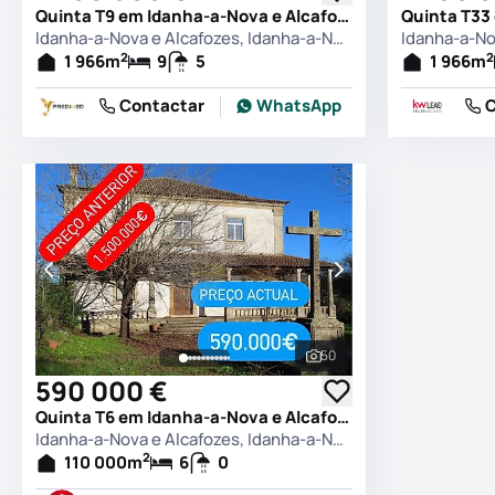
Quinta T9 em Idanha-a-Nova e Alcafozes, Idanha-a-Nova
Idanha-a-Nova e Alcafozes, Idanha-a-Nova
2
2
1 966
m
9
5
1 966
m
Contactar
WhatsApp
C
50
Ver todas as fotografia
590 000 €
Quinta T6 em Idanha-a-Nova e Alcafozes, Idanha-a-Nova
Idanha-a-Nova e Alcafozes, Idanha-a-Nova
2
110 000
m
6
0