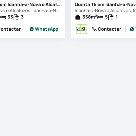
Quinta T33 em Idanha-a-Nova e Alcafozes, Idanha-a-Nova
Idanha-a-Nova e Alcafozes, Idanha-a-Nova
2
33
3
358
m
5
1
ontactar
WhatsApp
Contactar
s