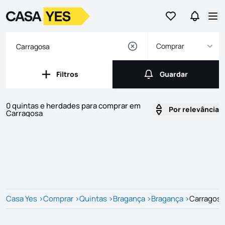
Ir para os favor
Ir para 
Logo
Ir para a homepage
Abr
Comprar
Filtros
Guardar
Filtros
Guardar
0 quintas e herdades para comprar em
Por relevância
Carragosa
Imóveis
Lista de Imóveis
Casa Yes
>
Comprar
>
Quintas
>
Bragança
>
Bragança
>
Carragosa