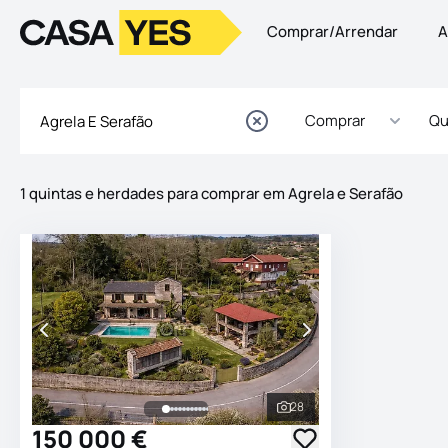
Comprar/Arrendar
A
Logo
Ir para a homepage
Comprar
Qu
1 quintas e herdades para comprar em Agrela e Serafão
Imóveis
Lista de Imóveis
28
Ver todas as fotografia
150 000 €