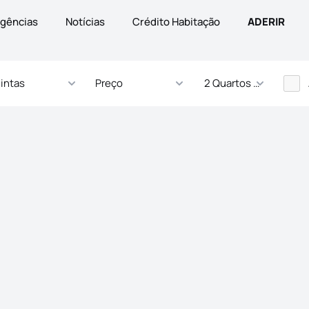
gências
Notícias
Crédito Habitação
ADERIR
intas
Preço
2 Quartos - ... Quartos
s