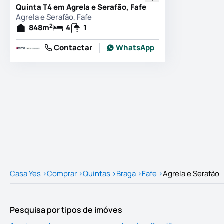
Quinta T4 em Agrela e Serafão, Fafe
Agrela e Serafão, Fafe
2
848
m
4
1
Contactar
WhatsApp
Casa Yes
>
Comprar
>
Quintas
>
Braga
>
Fafe
>
Agrela e Serafão
Pesquisa por tipos de imóves