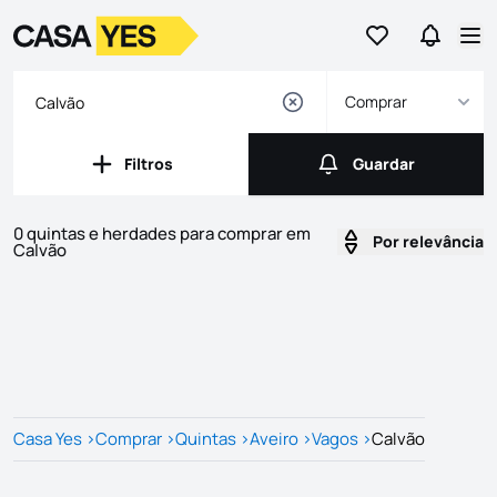
Ir para os favor
Ir para 
Logo
Ir para a homepage
Abr
Comprar
Filtros
Guardar
Filtros
Guardar
0 quintas e herdades para comprar em
Por relevância
Calvão
Imóveis
Lista de Imóveis
Casa Yes
>
Comprar
>
Quintas
>
Aveiro
>
Vagos
>
Calvão