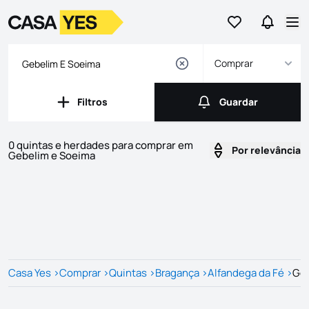
Ir para os favor
Ir para 
Logo
Ir para a homepage
Abr
Comprar
Filtros
Guardar
Filtros
Guardar
0 quintas e herdades para comprar em
Por relevância
Gebelim e Soeima
Imóveis
Lista de Imóveis
Casa Yes
>
Comprar
>
Quintas
>
Bragança
>
Alfandega da Fé
>
Geb